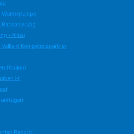
neu
e Wärmepumpe
 Badsanierung
ng - hissu
 Vaillant Kompetenzpartner
en (toujou)
haben HI
ost
 anfragen
anten Record