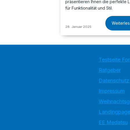
präsentieren Ihnen die perfekte 
für Funktionalität und Stil.
Weiterle
28. Januar 2025
Testseite Fo
Ratgeber
Datenschutz
Impressum
Weihnachtsg
Landingpage
EE Medatsu