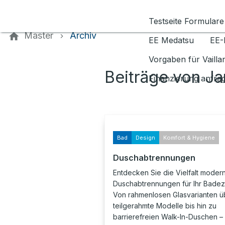
Kontaktieren Sie uns
Testseite Formulare
Master
Archiv
EE Medatsu
EE-
Vorgaben für Vaill
Beiträge von J
Finanzierung anfra
Bad
Design
Komfort & Hygiene
Duschabtrennungen
Entdecken Sie die Vielfalt moder
Duschabtrennungen für Ihr Badez
Von rahmenlosen Glasvarianten ü
teilgerahmte Modelle bis hin zu
barrierefreien Walk-In-Duschen – 