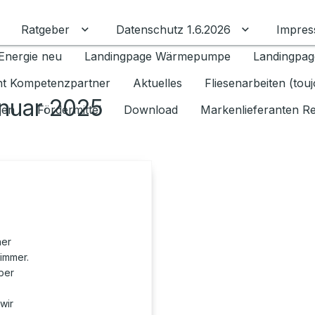
Ratgeber
Datenschutz 1.6.2026
Impre
Untermenü für Ratgeber umschalten
Untermenü f
Energie neu
Landingpage Wärmepumpe
Landingpag
ant Kompetenzpartner
Aktuelles
Fliesenarbeiten (tou
anuar 2025
gen
Fördermittel
Download
Markenlieferanten R
ner
immer.
ber
wir