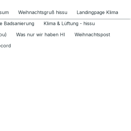
ssum
Weihnachtsgruß hissu
Landingpage Klima
ür Datenschutz 1.6.2026 umschalten
e Badsanierung
Klima & Lüftung - hissu
jou)
Was nur wir haben HI
Weihnachtspost
ecord