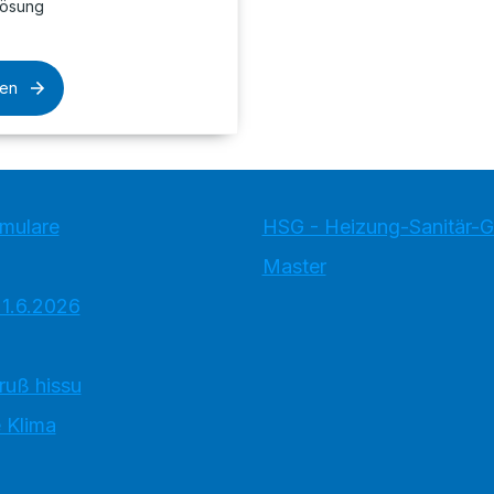
Lösung
sen
rmulare
HSG - Heizung-Sanitär-
Master
 1.6.2026
ruß hissu
 Klima