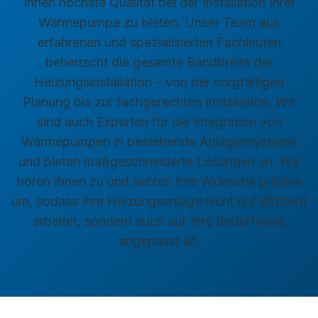
Ihnen höchste Qualität bei der Installation Ihrer
Wärmepumpe zu bieten. Unser Team aus
erfahrenen und spezialisierten Fachleuten
beherrscht die gesamte Bandbreite der
Heizungsinstallation – von der sorgfältigen
Planung bis zur fachgerechten Installation. Wir
sind auch Experten für die Integration von
Wärmepumpen in bestehende Anlagensysteme
und bieten maßgeschneiderte Lösungen an. Wir
hören Ihnen zu und setzen Ihre Wünsche präzise
um, sodass Ihre Heizungsanlage nicht nur effizient
arbeitet, sondern auch auf Ihre Bedürfnisse
angepasst ist.