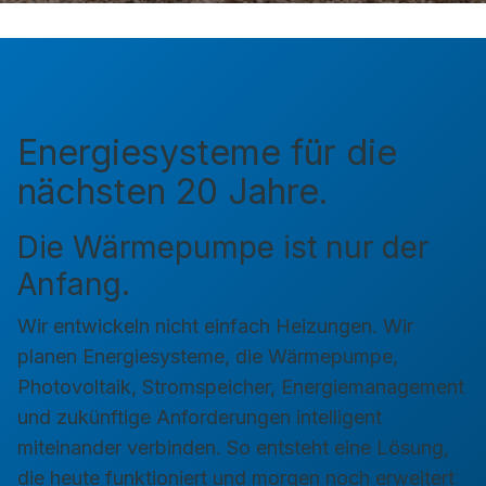
Energiesysteme für die
nächsten 20 Jahre.
Die Wärmepumpe ist nur der
Anfang.
Wir entwickeln nicht einfach Heizungen. Wir
planen Energiesysteme, die Wärmepumpe,
Photovoltaik, Stromspeicher, Energiemanagement
und zukünftige Anforderungen intelligent
miteinander verbinden. So entsteht eine Lösung,
die heute funktioniert und morgen noch erweitert