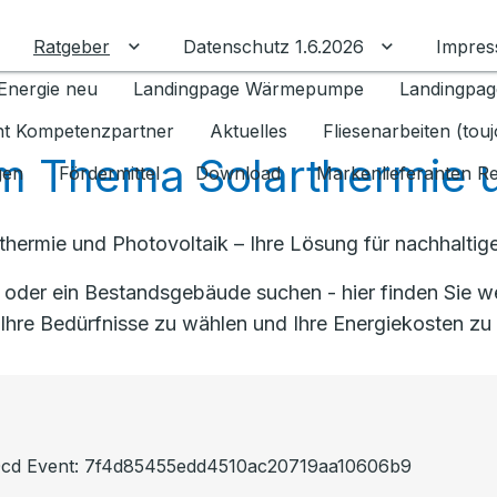
Ratgeber
Datenschutz 1.6.2026
Impre
Untermenü für Ratgeber umschalten
Untermenü f
Energie neu
Landingpage Wärmepumpe
Landingpag
ant Kompetenzpartner
Aktuelles
Fliesenarbeiten (tou
 Thema Solarthermie u
gen
Fördermittel
Download
Markenlieferanten R
rthermie und Photovoltaik – Ihre Lösung für nachhalti
t oder ein Bestandsgebäude suchen - hier finden Sie w
Ihre Bedürfnisse zu wählen und Ihre Energiekosten zu
cb0cd Event: 7f4d85455edd4510ac20719aa10606b9