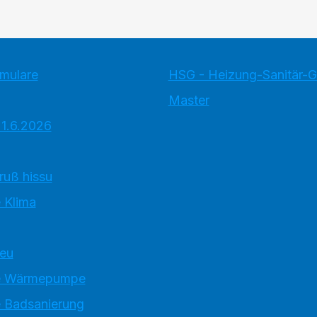
rmulare
HSG - Heizung-Sanitär-
Master
 1.6.2026
ruß hissu
 Klima
neu
e Wärmepumpe
 Badsanierung