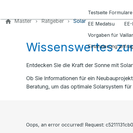
Kontaktieren Sie uns
Testseite Formulare
Master
Ratgeber
Solar
EE Medatsu
EE-
Vorgaben für Vaill
Wissenswertes zum
Finanzierung anfra
Entdecken Sie die Kraft der Sonne mit Sola
Ob Sie Informationen für ein Neubauprojek
Beratung, um das optimale Solarsystem für 
Oops, an error occurred! Request: c5211131