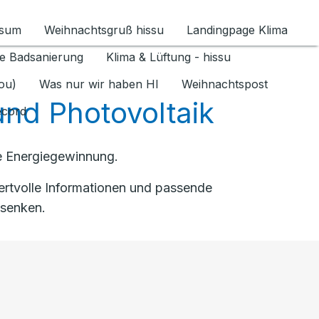
ssum
Weihnachtsgruß hissu
Landingpage Klima
ür Datenschutz 1.6.2026 umschalten
e Badsanierung
Klima & Lüftung - hissu
jou)
Was nur wir haben HI
Weihnachtspost
nd Photovoltaik
ecord
ge Energiegewinnung.
ertvolle Informationen und passende
 senken.