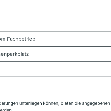
?
 vom Fachbetrieb
rmenparkplatz
erungen unterliegen können, bieten die angegebenen 
erden.