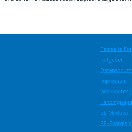
Testseite Fo
Ratgeber
Datenschutz
Impressum
Weihnachtsg
Landingpage
EE Medatsu
EE-Energie 