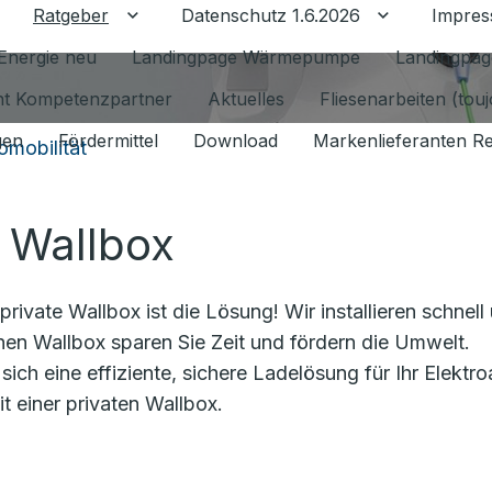
Ratgeber
Datenschutz 1.6.2026
Impre
Untermenü für Ratgeber umschalten
Untermenü f
Energie neu
Landingpage Wärmepumpe
Landingpag
ant Kompetenzpartner
Aktuelles
Fliesenarbeiten (tou
gen
Fördermittel
Download
Markenlieferanten R
omobilität
r Wallbox
ivate Wallbox ist die Lösung! Wir installieren schnell
nen Wallbox sparen Sie Zeit und fördern die Umwelt.
sich eine effiziente, sichere Ladelösung für Ihr Elektro
it einer privaten Wallbox.