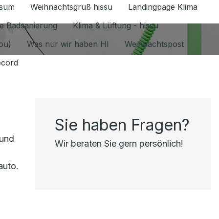
ssum
Weihnachtsgruß hissu
Landingpage Klima
ür Datenschutz 1.6.2026 umschalten
e Badsanierung
Klima & Lüftung - hissu
jou)
Was nur wir haben HI
Weihnachtspost
ecord
Sie haben Fragen?
 und
Wir beraten Sie gern persönlich!
auto.