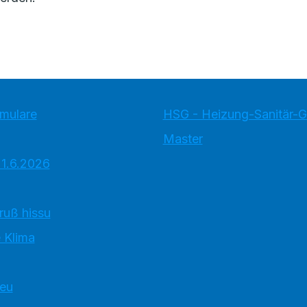
rmulare
HSG - Heizung-Sanitär-
Master
 1.6.2026
ruß hissu
 Klima
neu