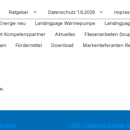
Ratgeber
Datenschutz 1.6.2026
Impre
Untermenü für Ratgeber umschalten
Untermenü f
Energie neu
Landingpage Wärmepumpe
Landingpag
ant Kompetenzpartner
Aktuelles
Fliesenarbeiten (tou
gen
Fördermittel
Download
Markenlieferanten R
e.
rmulare
HSG - Heizung-Sanitär-