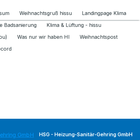
ssum
Weihnachtsgruß hissu
Landingpage Klima
ür Datenschutz 1.6.2026 umschalten
e Badsanierung
Klima & Lüftung - hissu
jou)
Was nur wir haben HI
Weihnachtspost
ecord
HSG - Heizung-Sanitär-Gehring GmbH
Gehring GmbH