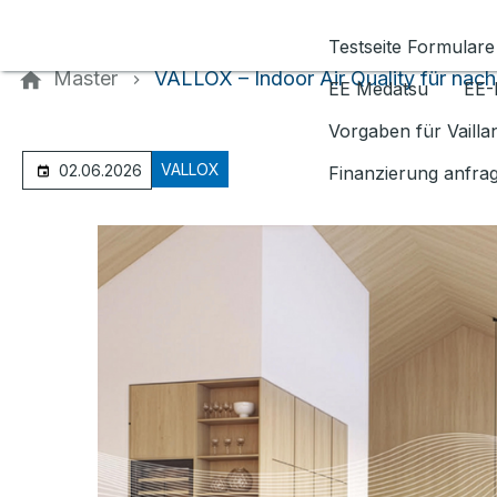
Kontaktieren Sie uns
Testseite Formulare
Master
VALLOX – Indoor Air Quality für nach
EE Medatsu
EE-
Vorgaben für Vaill
VALLOX
02.06.2026
Finanzierung anfra