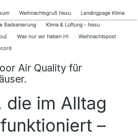
ssum
Weihnachtsgruß hissu
Landingpage Klima
ür Datenschutz 1.6.2026 umschalten
e Badsanierung
Klima & Lüftung - hissu
jou)
Was nur wir haben HI
Weihnachtspost
ecord
or Air Quality für
äuser.
 die im Alltag
funktioniert –