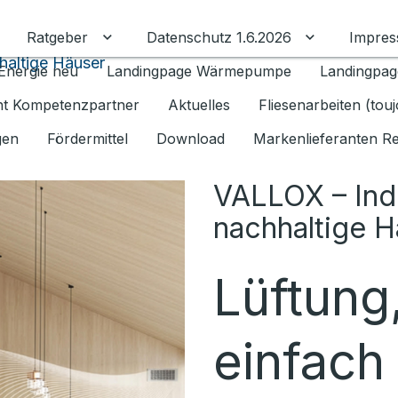
Ratgeber
Datenschutz 1.6.2026
Impre
Untermenü für Ratgeber umschalten
Untermenü f
haltige Häuser
Energie neu
Landingpage Wärmepumpe
Landingpag
ant Kompetenzpartner
Aktuelles
Fliesenarbeiten (tou
gen
Fördermittel
Download
Markenlieferanten R
VALLOX – Indo
nachhaltige H
Lüftung,
einfach 