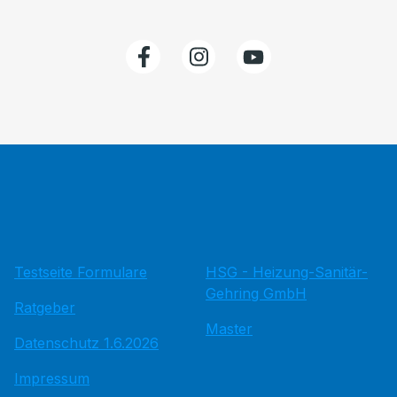
Testseite Formulare
HSG - Heizung-Sanitär-
Gehring GmbH
Ratgeber
Master
Datenschutz 1.6.2026
Impressum