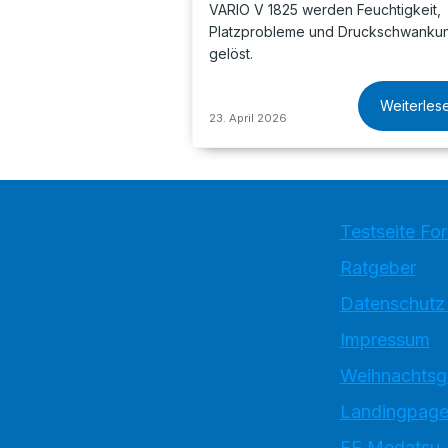
VARIO V 1825 werden Feuchtigkeit,
Platzprobleme und Druckschwanku
gelöst.
Weiterles
23. April 2026
Testseite Fo
Ratgeber
Datenschutz
Impressum
Weihnachtsg
Landingpage
EE Medatsu