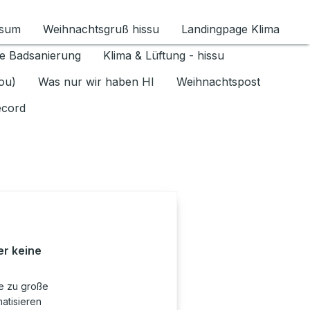
ssum
Weihnachtsgruß hissu
Landingpage Klima
ür Datenschutz 1.6.2026 umschalten
e Badsanierung
Klima & Lüftung - hissu
jou)
Was nur wir haben HI
Weihnachtspost
ecord
r keine
ne zu große
atisieren