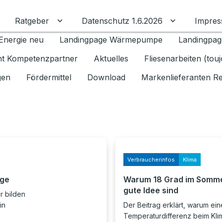
Ratgeber
Datenschutz 1.6.2026
Impre
Untermenü für Ratgeber umschalten
Untermenü f
Energie neu
Landingpage Wärmepumpe
Landingpag
ant Kompetenzpartner
Aktuelles
Fliesenarbeiten (tou
gen
Fördermittel
Download
Markenlieferanten R
Verbraucherinfos
Klima
age
Warum 18 Grad im Somme
gute Idee sind
 bilden
in
Der Beitrag erklärt, warum ei
Temperaturdifferenz beim Klim