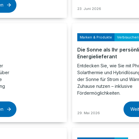
en
23. Juni 2026
Marken & Produkte
Verbraucher
Die Sonne als Ihr persönl
Energielieferant
er
Entdecken Sie, wie Sie mit Pho
 über
Solarthermie und Hybridlösung
e
der Sonne für Strom und Wärm
ung
Zuhause nutzen – inklusive
Fördermöglichkeiten.
en
Wei
29. Mai 2026