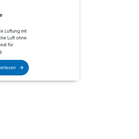
le
te Lüftung mit
che Luft ohne
eal für
g.
terlesen