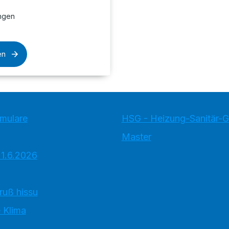
ngen
en
rmulare
HSG - Heizung-Sanitär-
Master
 1.6.2026
ruß hissu
 Klima