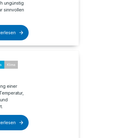
ch ungünstig
ur sinnvollen
terlesen
ks
Klima
ung einer
 Temperatur,
 und
t.
terlesen