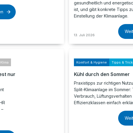
gesundheitlich und energetis
ist, und gibt konkrete Tipps z
en
Einstellung der Klimaanlage.
Wei
13. Juli 2026
Klima
Komfort & Hygiene
Tipps & Tric
est nur
Kühl durch den Sommer
Praxistipps zur richtigen Nutz
nt
Split-Klimaanlage im Sommer:
Verbrauch, Lüftungsverhalten
EHR
Effizienzklassen einfach erklär
 –
Wei