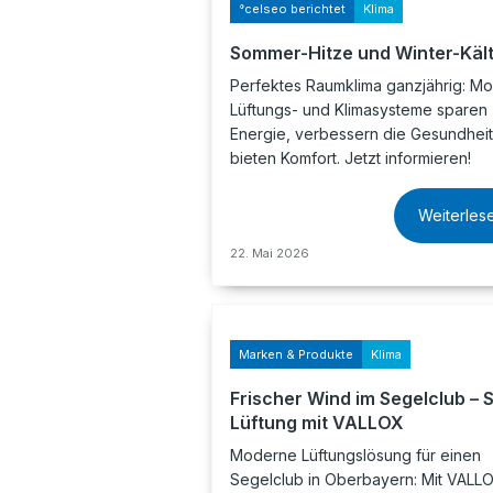
°celseo berichtet
Klima
Sommer-Hitze und Winter-Käl
Perfektes Raumklima ganzjährig: M
Lüftungs- und Klimasysteme sparen
Energie, verbessern die Gesundhei
bieten Komfort. Jetzt informieren!
Weiterles
22. Mai 2026
Marken & Produkte
Klima
Frischer Wind im Segelclub – 
Lüftung mit VALLOX
Moderne Lüftungslösung für einen
Segelclub in Oberbayern: Mit VALL