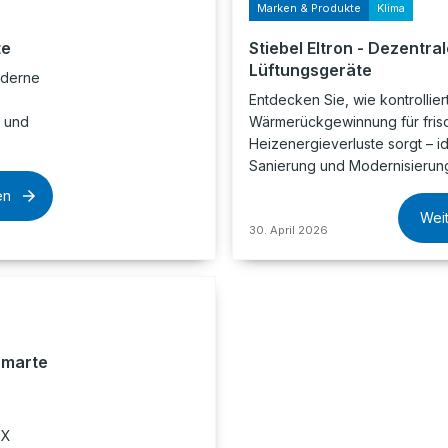
Marken & Produkte
Klima
te
Stiebel Eltron - Dezentra
Lüftungsgeräte
oderne
Entdecken Sie, wie kontrollier
t und
Wärmerückgewinnung für fris
Heizenergieverluste sorgt – id
Sanierung und Modernisierun
en
Wei
30. April 2026
Smarte
OX