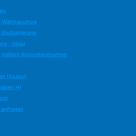
neu
e Wärmepumpe
 Badsanierung
ng - hissu
 Vaillant Kompetenzpartner
en (toujou)
haben HI
ost
 anfragen