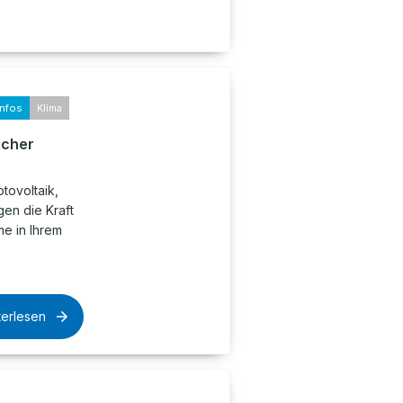
infos
Klima
icher
tovoltaik,
en die Kraft
e in Ihrem
terlesen