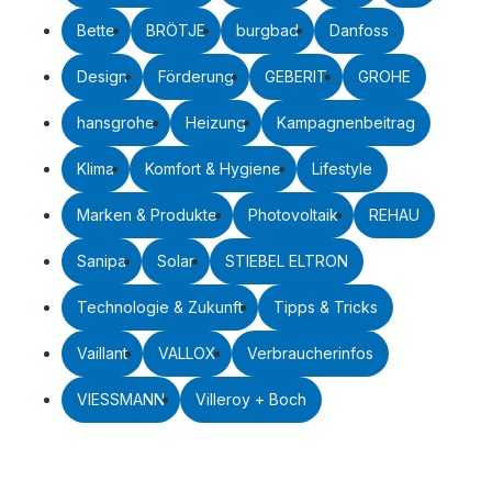
Bette
BRÖTJE
burgbad
Danfoss
Design
Förderung
GEBERIT
GROHE
hansgrohe
Heizung
Kampagnenbeitrag
Klima
Komfort & Hygiene
Lifestyle
Marken & Produkte
Photovoltaik
REHAU
Sanipa
Solar
STIEBEL ELTRON
Technologie & Zukunft
Tipps & Tricks
Vaillant
VALLOX
Verbraucherinfos
VIESSMANN
Villeroy + Boch