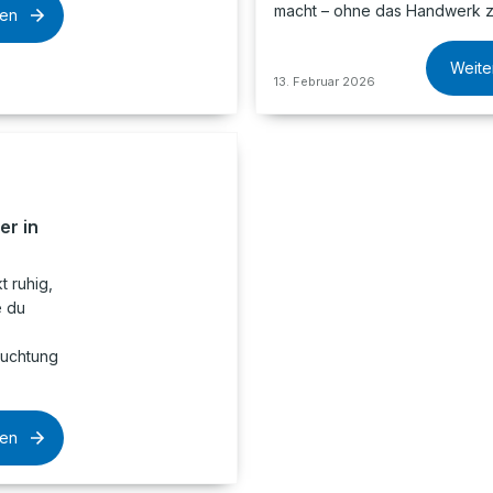
macht – ohne das Handwerk z
sen
Weite
13. Februar 2026
er in
t ruhig,
e du
euchtung
sen