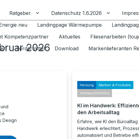
Ratgeber
Datenschutz 1.6.2026
Impre
Untermenü für Ratgeber umschalten
Untermenü f
Energie neu
Landingpage Wärmepumpe
Landingpag
ant Kompetenzpartner
Aktuelles
Fliesenarbeiten (tou
ebruar 2026
gen
Fördermittel
Download
Markenlieferanten R
Heizung
Marken & Produkte
Verbraucherinfos
KI im Handwerk: Effiziente
 und
den Arbeitsalltag
nce
s Design
Erfahre, wie KI den Büroalltag
Handwerk erleichtert, Prozes
automatisiert und Betriebe eff