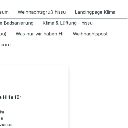
ssum
Weihnachtsgruß hissu
Landingpage Klima
ür Datenschutz 1.6.2026 umschalten
e Badsanierung
Klima & Lüftung - hissu
jou)
Was nur wir haben HI
Weihnachtspost
ecord
 Hilfe für
 im
se
izienter