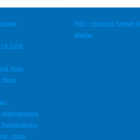
rmulare
HSG - Heizung-Sanitär-
Master
 1.6.2026
ruß hissu
 Klima
neu
e Wärmepumpe
 Badsanierung
ng - hissu