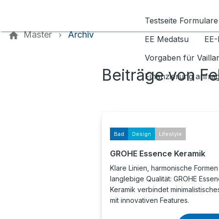
Kontaktieren Sie uns
Testseite Formulare
Master
Archiv
EE Medatsu
EE-
Vorgaben für Vaill
Beiträge von F
Finanzierung anfra
Bad
Design
Lifestyle
GROHE Essence Keramik
Klare Linien, harmonische Formen
langlebige Qualität: GROHE Esse
Keramik verbindet minimalistische
mit innovativen Features.