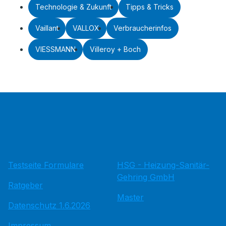
Technologie & Zukunft
Tipps & Tricks
Vaillant
VALLOX
Verbraucherinfos
VIESSMANN
Villeroy + Boch
Testseite Formulare
HSG - Heizung-Sanitär-
Gehring GmbH
Ratgeber
Master
Datenschutz 1.6.2026
Impressum