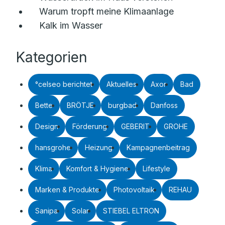
Warum tropft meine Klimaanlage
Kalk im Wasser
Kategorien
°celseo berichtet
Aktuelles
Axor
Bad
Bette
BRÖTJE
burgbad
Danfoss
Design
Förderung
GEBERIT
GROHE
hansgrohe
Heizung
Kampagnenbeitrag
Klima
Komfort & Hygiene
Lifestyle
Marken & Produkte
Photovoltaik
REHAU
Sanipa
Solar
STIEBEL ELTRON