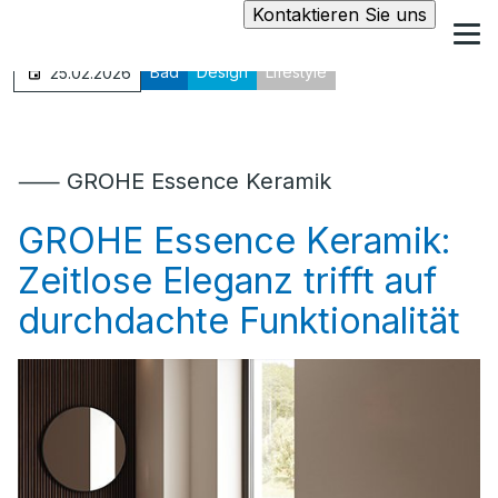
Kontaktieren Sie uns
Bad
Design
Lifestyle
25.02.2026
⸺ GROHE Essence Keramik
GROHE Essence Keramik:
Zeitlose Eleganz trifft auf
durchdachte Funktionalität