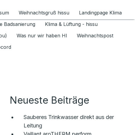
ssum
Weihnachtsgruß hissu
Landingpage Klima
ür Datenschutz 1.6.2026 umschalten
e Badsanierung
Klima & Lüftung - hissu
jou)
Was nur wir haben HI
Weihnachtspost
ecord
Neueste Beiträge
Sauberes Trinkwasser direkt aus der
Leitung
Vaillant aroTHERM perform