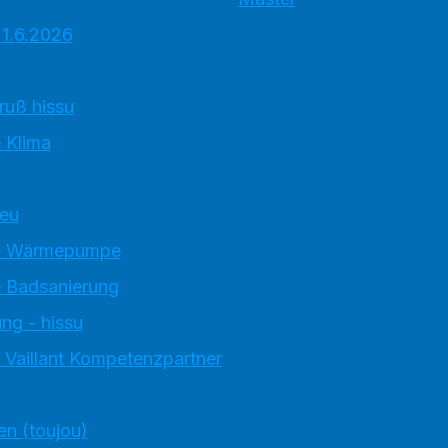
 1.6.2026
ruß hissu
 Klima
neu
e Wärmepumpe
 Badsanierung
ng - hissu
 Vaillant Kompetenzpartner
en (toujou)