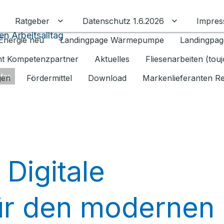
Ratgeber
Datenschutz 1.6.2026
Impre
Untermenü für Ratgeber umschalten
Untermenü f
en Arbeitsalltag
Energie neu
Landingpage Wärmepumpe
Landingpag
ant Kompetenzpartner
Aktuelles
Fliesenarbeiten (tou
nfos
gen
Fördermittel
Download
Markenlieferanten R
Digitale
ür den modernen