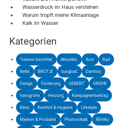
Wasserdruck im Haus verstehen
Warum tropft meine Klimaanlage
Kalk im Wasser
Kategorien
°celseo berichtet
Aktuelles
Axor
Bad
Bette
BRÖTJE
burgbad
Danfoss
Design
Förderung
GEBERIT
GROHE
hansgrohe
Heizung
Kampagnenbeitrag
Klima
Komfort & Hygiene
Lifestyle
Marken & Produkte
Photovoltaik
REHAU