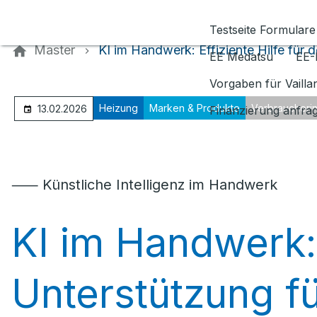
Kontaktieren Sie uns
Testseite Formulare
Master
KI im Handwerk: Effiziente Hilfe für d
EE Medatsu
EE-
Vorgaben für Vaill
Heizung
Marken & Produkte
Verbraucheri
13.02.2026
Finanzierung anfra
⸺ Künstliche Intelligenz im Handwerk
KI im Handwerk: 
Unterstützung f