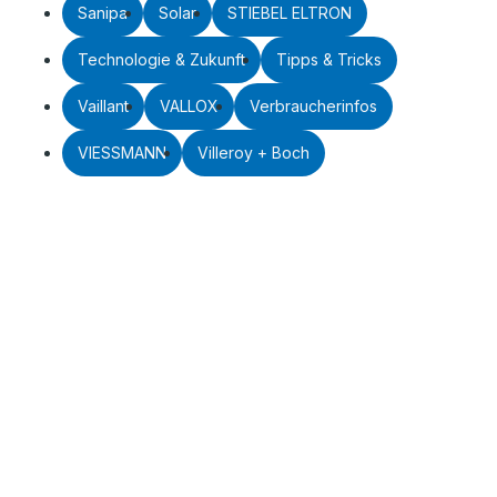
Sanipa
Solar
STIEBEL ELTRON
Technologie & Zukunft
Tipps & Tricks
Vaillant
VALLOX
Verbraucherinfos
VIESSMANN
Villeroy + Boch