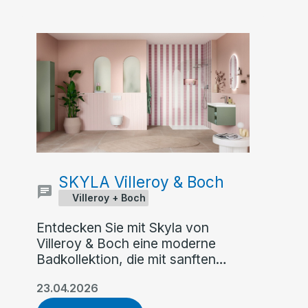
SKYLA Villeroy & Boch
Villeroy + Boch
Entdecken Sie mit Skyla von
Villeroy & Boch eine moderne
Badkollektion, die mit sanften
Rundungen, klaren Kanten und
23.04.2026
asymmetrischer Formensprache
überzeugt. Flexible Farb- und