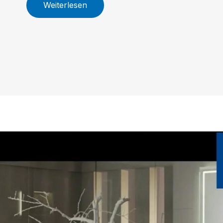
Weiterlesen
Größenoptionen, innovative
Armaturen und nachhaltige WC-
Technologie machen Skyla zur
idealen Wahl für Ihr individuelles
Traumbad.