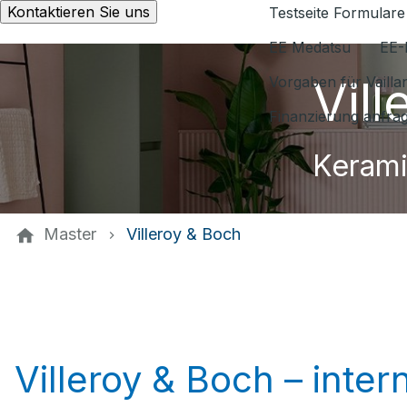
Kontaktieren Sie uns
Testseite Formulare
EE Medatsu
EE-
Vil
Vorgaben für Vaill
Finanzierung anfra
Kerami
Master
Villeroy & Boch
Villeroy & Boch – inte