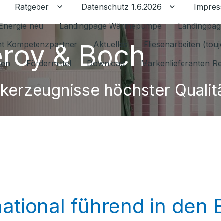
Ratgeber
Datenschutz 1.6.2026
Impre
Untermenü für Ratgeber umschalten
Untermenü f
Energie neu
Landingpage Wärmepumpe
Landingpag
leroy & Boch
ant Kompetenzpartner
Aktuelles
Fliesenarbeiten (tou
gen
Fördermittel
Download
Markenlieferanten R
kerzeugnisse höchster Qualit
rnational führend in den