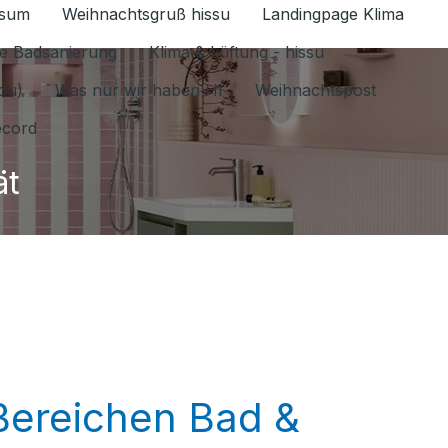
ssum
Weihnachtsgruß hissu
Landingpage Klima
ür Datenschutz 1.6.2026 umschalten
e Badsanierung
Klima & Lüftung - hissu
jou)
Was nur wir haben HI
Weihnachtspost
ecord
ät
 Bereichen Bad &