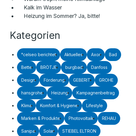
Kalk im Wasser
Heizung im Sommer? Ja, bitte!
Kategorien
°celseo berichtet
Aktuelles
Axor
Bad
Bette
BRÖTJE
burgbad
Danfoss
Design
Förderung
GEBERIT
GROHE
hansgrohe
Heizung
Kampagnenbeitrag
Klima
Komfort & Hygiene
Lifestyle
Marken & Produkte
Photovoltaik
REHAU
Sanipa
Solar
STIEBEL ELTRON