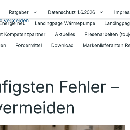
Ratgeber
Datenschutz 1.6.2026
Impre
Untermenü für Ratgeber umschalten
Untermenü f
ie vermeiden
Energie neu
Landingpage Wärmepumpe
Landingpag
ant Kompetenzpartner
Aktuelles
Fliesenarbeiten (tou
gen
Fördermittel
Download
Markenlieferanten R
figsten Fehler –
 vermeiden