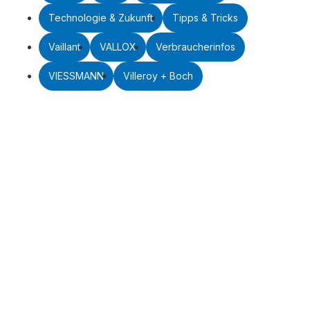
Technologie & Zukunft
Tipps & Tricks
Vaillant
VALLOX
Verbraucherinfos
VIESSMANN
Villeroy + Boch