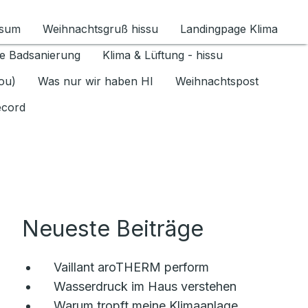
ssum
Weihnachtsgruß hissu
Landingpage Klima
ür Datenschutz 1.6.2026 umschalten
e Badsanierung
Klima & Lüftung - hissu
jou)
Was nur wir haben HI
Weihnachtspost
ecord
Neueste Beiträge
Vaillant aroTHERM perform
Wasserdruck im Haus verstehen
Warum tropft meine Klimaanlage