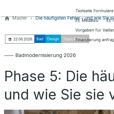
Kontaktieren Sie uns
Testseite Formulare
Master
Die häufigsten Fehler – und wie Sie s
EE Medatsu
EE-
Vorgaben für Vaill
Bad
Design
Tipps & Tricks
22.06.2026
Finanzierung anfra
⸺ Badmodernisierung 2026
Phase 5: Die häu
und wie Sie sie