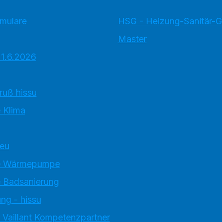
rmulare
HSG - Heizung-Sanitär-
Master
 1.6.2026
ruß hissu
 Klima
neu
e Wärmepumpe
 Badsanierung
ng - hissu
 Vaillant Kompetenzpartner