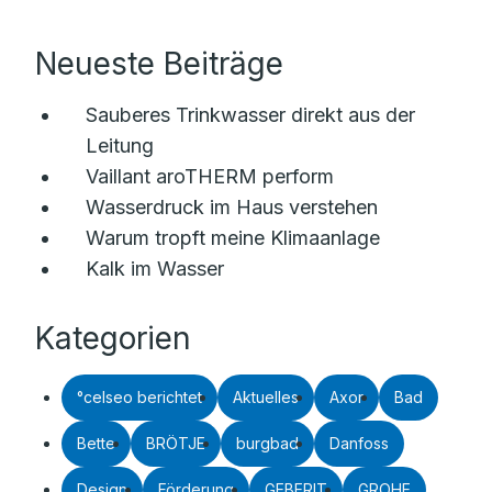
Neueste Beiträge
Sauberes Trinkwasser direkt aus der
Leitung
Vaillant aroTHERM perform
Wasserdruck im Haus verstehen
Warum tropft meine Klimaanlage
Kalk im Wasser
Kategorien
°celseo berichtet
Aktuelles
Axor
Bad
Bette
BRÖTJE
burgbad
Danfoss
Design
Förderung
GEBERIT
GROHE