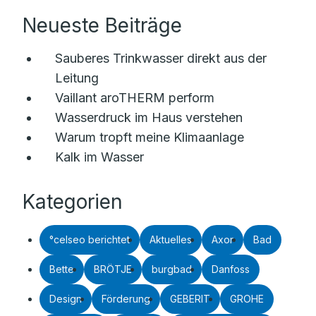
Neueste Beiträge
Sauberes Trinkwasser direkt aus der
Leitung
Vaillant aroTHERM perform
Wasserdruck im Haus verstehen
Warum tropft meine Klimaanlage
Kalk im Wasser
Kategorien
°celseo berichtet
Aktuelles
Axor
Bad
Bette
BRÖTJE
burgbad
Danfoss
Design
Förderung
GEBERIT
GROHE