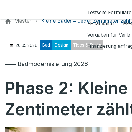
Kontaktieren Sie uns
Testseite Formulare
Master
Kleine Bäder ‒ Jeder Zentimeter zählt
EE Medatsu
EE-
Vorgaben für Vaill
Bad
Design
Tipps & Tricks
26.05.2026
Finanzierung anfra
⸺ Badmodernisierung 2026
Phase 2: Kleine
Zentimeter zähl