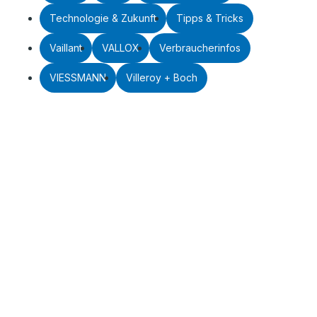
Technologie & Zukunft
Tipps & Tricks
Vaillant
VALLOX
Verbraucherinfos
VIESSMANN
Villeroy + Boch