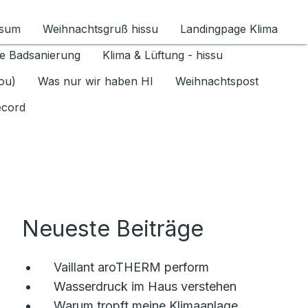
ssum
Weihnachtsgruß hissu
Landingpage Klima
ür Datenschutz 1.6.2026 umschalten
e Badsanierung
Klima & Lüftung - hissu
jou)
Was nur wir haben HI
Weihnachtspost
ecord
Neueste Beiträge
Vaillant aroTHERM perform
Wasserdruck im Haus verstehen
Warum tropft meine Klimaanlage