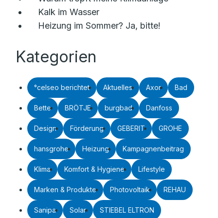
Kalk im Wasser
Heizung im Sommer? Ja, bitte!
Kategorien
°celseo berichtet
Aktuelles
Axor
Bad
Bette
BRÖTJE
burgbad
Danfoss
Design
Förderung
GEBERIT
GROHE
hansgrohe
Heizung
Kampagnenbeitrag
Klima
Komfort & Hygiene
Lifestyle
Marken & Produkte
Photovoltaik
REHAU
Sanipa
Solar
STIEBEL ELTRON