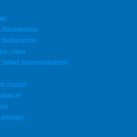
neu
e Wärmepumpe
 Badsanierung
ng - hissu
 Vaillant Kompetenzpartner
en (toujou)
haben HI
ost
 anfragen