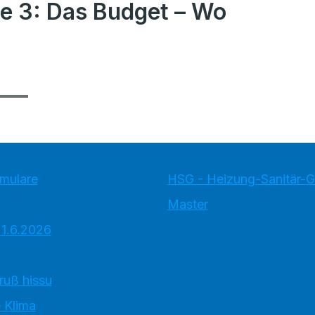
e 3: Das Budget – Wo
rmulare
HSG - Heizung-Sanitär-
Master
 1.6.2026
ruß hissu
 Klima