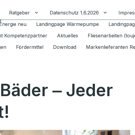
Ratgeber
Datenschutz 1.6.2026
Impre
Untermenü für Ratgeber umschalten
Untermenü f
!
Energie neu
Landingpage Wärmepumpe
Landingpag
ant Kompetenzpartner
Aktuelles
Fliesenarbeiten (tou
gen
Fördermittel
Download
Markenlieferanten R
 Bäder ‒ Jeder
t!