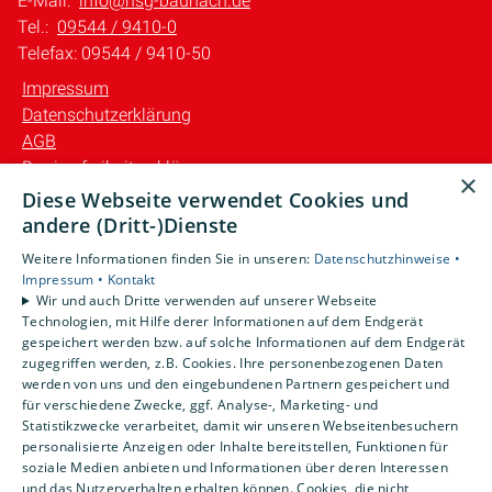
E-Mail:
info@hsg-baunach.de
Tel.:
09544 / 9410-0
Telefax: 09544 / 9410-50
Impressum
Datenschutzerklärung
AGB
Barrierefreiheitserklärung
×
Diese Webseite verwendet Cookies und
Unsere Bereiche
andere (Dritt-)Dienste
Privatkunden
Weitere Informationen finden Sie in unseren:
Datenschutzhinweise •
Gewerbekunden
Impressum •
Kontakt
Karriere
Wir und auch Dritte verwenden auf unserer Webseite
Technologien, mit Hilfe derer Informationen auf dem Endgerät
Unternehmen
gespeichert werden bzw. auf solche Informationen auf dem Endgerät
Kontakt
zugegriffen werden, z.B. Cookies. Ihre personenbezogenen Daten
werden von uns und den eingebundenen Partnern gespeichert und
für verschiedene Zwecke, ggf. Analyse-, Marketing- und
Statistikzwecke verarbeitet, damit wir unseren Webseitenbesuchern
personalisierte Anzeigen oder Inhalte bereitstellen, Funktionen für
soziale Medien anbieten und Informationen über deren Interessen
und das Nutzerverhalten erhalten können. Cookies, die nicht