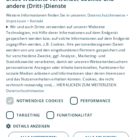
Unsere Bereiche
andere (Dritt-)Dienste
Privatkunden
Weitere Informationen finden Sie in unseren:
Datenschutzhinweise •
Gewerbekunden
Impressum •
Kontakt
Karriere
Wir und auch Dritte verwenden auf unserer Webseite
Technologien, mit Hilfe derer Informationen auf dem Endgerät
Unternehmen
gespeichert werden bzw. auf solche Informationen auf dem Endgerät
Kontakt
zugegriffen werden, z.B. Cookies. Ihre personenbezogenen Daten
werden von uns und den eingebundenen Partnern gespeichert und
für verschiedene Zwecke, ggf. Analyse-, Marketing- und
Statistikzwecke verarbeitet, damit wir unseren Webseitenbesuchern
personalisierte Anzeigen oder Inhalte bereitstellen, Funktionen für
soziale Medien anbieten und Informationen über deren Interessen
und das Nutzerverhalten erhalten können. Cookies, die nicht
technisch-notwendig sind,... HIER KLICKEN ZUM WEITERLESEN
Datenschutzhinweise
NOTWENDIGE COOKIES
PERFORMANCE
TARGETING
FUNKTIONALITÄT
DETAILS ANZEIGEN