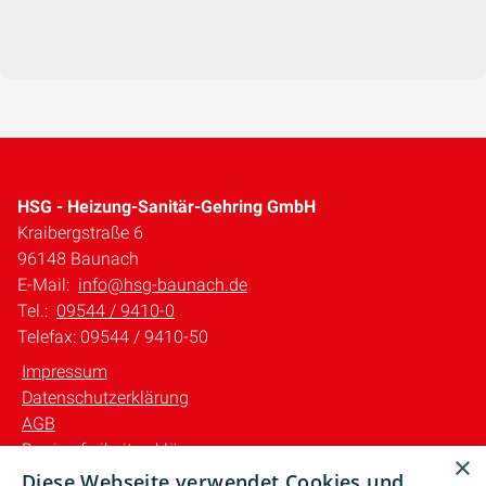
HSG - Heizung-Sanitär-Gehring GmbH
Kraibergstraße 6
96148 Baunach
E-Mail:
info@hsg-baunach.de
Tel.:
09544 / 9410-0
Telefax: 09544 / 9410-50
Impressum
Datenschutzerklärung
AGB
Barrierefreiheitserklärung
×
Diese Webseite verwendet Cookies und