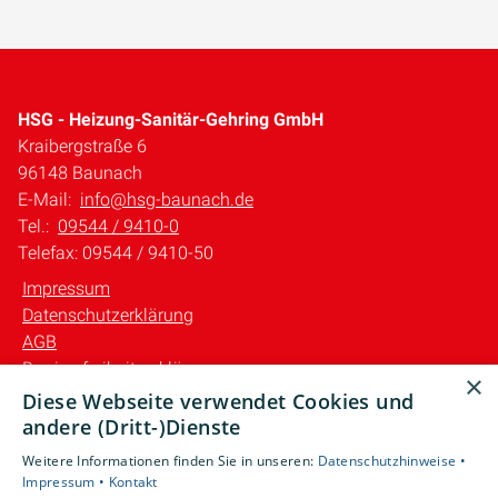
HSG - Heizung-Sanitär-Gehring GmbH
Kraibergstraße 6
96148 Baunach
E-Mail:
info@hsg-baunach.de
Tel.:
09544 / 9410-0
Telefax: 09544 / 9410-50
Impressum
Datenschutzerklärung
AGB
Barrierefreiheitserklärung
×
Diese Webseite verwendet Cookies und
Unsere Bereiche
andere (Dritt-)Dienste
Privatkunden
Weitere Informationen finden Sie in unseren:
Datenschutzhinweise •
Gewerbekunden
Impressum •
Kontakt