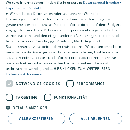
Weitere Informationen finden Sie in unseren:
Datenschutzhinweise •
Gewerbekunden
Impressum •
Kontakt
Karriere
Wir und auch Dritte verwenden auf unserer Webseite
Technologien, mit Hilfe derer Informationen auf dem Endgerät
Unternehmen
gespeichert werden bzw. auf solche Informationen auf dem Endgerät
Kontakt
zugegriffen werden, z.B. Cookies. Ihre personenbezogenen Daten
werden von uns und den eingebundenen Partnern gespeichert und
für verschiedene Zwecke, ggf. Analyse-, Marketing- und
Statistikzwecke verarbeitet, damit wir unseren Webseitenbesuchern
personalisierte Anzeigen oder Inhalte bereitstellen, Funktionen für
soziale Medien anbieten und Informationen über deren Interessen
und das Nutzerverhalten erhalten können. Cookies, die nicht
technisch-notwendig sind,... HIER KLICKEN ZUM WEITERLESEN
Datenschutzhinweise
NOTWENDIGE COOKIES
PERFORMANCE
TARGETING
FUNKTIONALITÄT
DETAILS ANZEIGEN
ALLE AKZEPTIEREN
ALLE ABLEHNEN