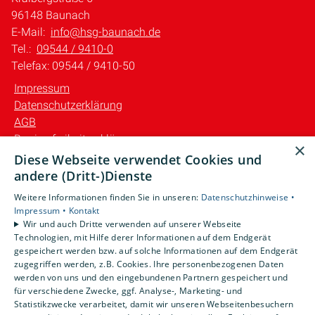
96148 Baunach
E-Mail:
info@hsg-baunach.de
Tel.:
09544 / 9410-0
Telefax: 09544 / 9410-50
Impressum
Datenschutzerklärung
AGB
Barrierefreiheitserklärung
×
Diese Webseite verwendet Cookies und
Unsere Bereiche
andere (Dritt-)Dienste
Privatkunden
Weitere Informationen finden Sie in unseren:
Datenschutzhinweise •
Gewerbekunden
Impressum •
Kontakt
Karriere
Wir und auch Dritte verwenden auf unserer Webseite
Technologien, mit Hilfe derer Informationen auf dem Endgerät
Unternehmen
gespeichert werden bzw. auf solche Informationen auf dem Endgerät
Kontakt
zugegriffen werden, z.B. Cookies. Ihre personenbezogenen Daten
werden von uns und den eingebundenen Partnern gespeichert und
für verschiedene Zwecke, ggf. Analyse-, Marketing- und
Statistikzwecke verarbeitet, damit wir unseren Webseitenbesuchern