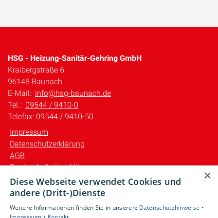
HSG - Heizung-Sanitär-Gehring GmbH
Kraibergstraße 6
96148 Baunach
E-Mail:
info@hsg-baunach.de
Tel.:
09544 / 9410-0
Telefax: 09544 / 9410-50
Impressum
Datenschutzerklärung
AGB
Barrierefreiheitserklärung
×
Diese Webseite verwendet Cookies und
Unsere Bereiche
andere (Dritt-)Dienste
Privatkunden
Weitere Informationen finden Sie in unseren:
Datenschutzhinweise •
Gewerbekunden
Impressum •
Kontakt