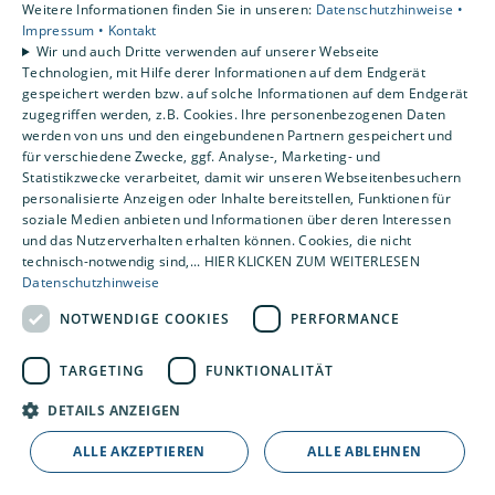
Weitere Informationen finden Sie in unseren:
Datenschutzhinweise •
der Seite von Google unter
Impressum •
Kontakt
https://developers.google.com/tag-
Wir und auch Dritte verwenden auf unserer Webseite
Technologien, mit Hilfe derer Informationen auf dem Endgerät
platform/security/guides/consent?
gespeichert werden bzw. auf solche Informationen auf dem Endgerät
hl=de&consentmode=advanced
.
zugegriffen werden, z.B. Cookies. Ihre personenbezogenen Daten
Die Verarbeitung Ihrer personenbezogenen Daten erfolgt
werden von uns und den eingebundenen Partnern gespeichert und
für verschiedene Zwecke, ggf. Analyse-, Marketing- und
auf Grund unseres berechtigten Interesses nach Art. 6 Abs.
Statistikzwecke verarbeitet, damit wir unseren Webseitenbesuchern
1 S. 1 lit. f DSGVO.
personalisierte Anzeigen oder Inhalte bereitstellen, Funktionen für
soziale Medien anbieten und Informationen über deren Interessen
Für die Verwendung einiger Dienste der Google/Alphabet-
und das Nutzerverhalten erhalten können. Cookies, die nicht
Gruppe verwenden wir den so genannten Google Consent
technisch-notwendig sind,... HIER KLICKEN ZUM WEITERLESEN
Mode V2 im Advanced Mode im Rahmen des
Datenschutzhinweise
serverseitigen Trackings.
NOTWENDIGE COOKIES
PERFORMANCE
Für den Fall, dass Sie nicht im Rahmen unseres Cookie-
Banners einwilligen, sendet Ihr Client Ping-Information mit
TARGETING
FUNKTIONALITÄT
IP-Adresse, Zeitstempel, User-Agent und Verweis-URL an
DETAILS ANZEIGEN
unsere eigenen Server, anonymisiert diese und sendet sie
anschließend an Google.
ALLE AKZEPTIEREN
ALLE ABLEHNEN
Die Verarbeitung Ihrer personenbezogenen Daten erfolgt