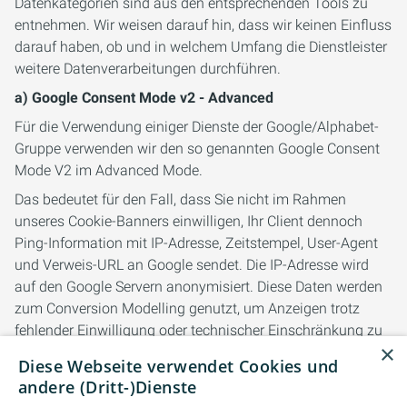
Datenkategorien sind aus den entsprechenden Tools zu
entnehmen. Wir weisen darauf hin, dass wir keinen Einfluss
darauf haben, ob und in welchem Umfang die Dienstleister
weitere Datenverarbeitungen durchführen.
a) Google Consent Mode v2 - Advanced
Für die Verwendung einiger Dienste der Google/Alphabet-
Gruppe verwenden wir den so genannten Google Consent
Mode V2 im Advanced Mode.
Das bedeutet für den Fall, dass Sie nicht im Rahmen
unseres Cookie-Banners einwilligen, Ihr Client dennoch
Ping-Information mit IP-Adresse, Zeitstempel, User-Agent
und Verweis-URL an Google sendet. Die IP-Adresse wird
auf den Google Servern anonymisiert. Diese Daten werden
zum Conversion Modelling genutzt, um Anzeigen trotz
fehlender Einwilligung oder technischer Einschränkung zu
×
optimieren und automatische Gebotseinstellungen zu
Diese Webseite verwendet Cookies und
verbessern.
andere (Dritt-)Dienste
Einzelheiten zu diesem Einwilligungsmodus finden Sie auf