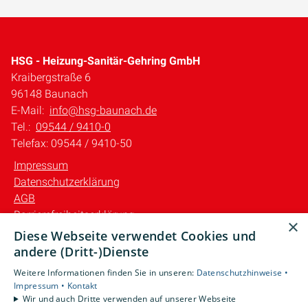
HSG - Heizung-Sanitär-Gehring GmbH
Kraibergstraße 6
96148 Baunach
E-Mail:
info@hsg-baunach.de
Tel.:
09544 / 9410-0
Telefax: 09544 / 9410-50
Impressum
Datenschutzerklärung
AGB
Barrierefreiheitserklärung
×
Diese Webseite verwendet Cookies und
Unsere Bereiche
andere (Dritt-)Dienste
Privatkunden
Weitere Informationen finden Sie in unseren:
Datenschutzhinweise •
Gewerbekunden
Impressum •
Kontakt
Karriere
Wir und auch Dritte verwenden auf unserer Webseite