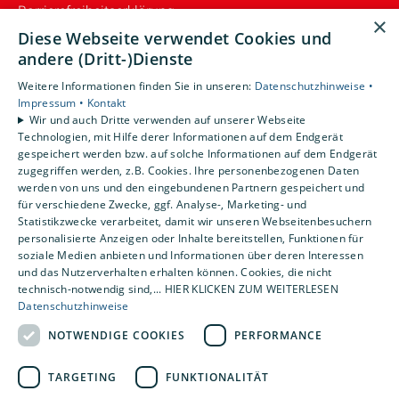
Barrierefreiheitserklärung
×
Diese Webseite verwendet Cookies und
Unsere Bereiche
andere (Dritt-)Dienste
Privatkunden
Weitere Informationen finden Sie in unseren:
Datenschutzhinweise •
Gewerbekunden
Impressum •
Kontakt
Karriere
Wir und auch Dritte verwenden auf unserer Webseite
Technologien, mit Hilfe derer Informationen auf dem Endgerät
Unternehmen
gespeichert werden bzw. auf solche Informationen auf dem Endgerät
Kontakt
zugegriffen werden, z.B. Cookies. Ihre personenbezogenen Daten
werden von uns und den eingebundenen Partnern gespeichert und
für verschiedene Zwecke, ggf. Analyse-, Marketing- und
Statistikzwecke verarbeitet, damit wir unseren Webseitenbesuchern
personalisierte Anzeigen oder Inhalte bereitstellen, Funktionen für
soziale Medien anbieten und Informationen über deren Interessen
und das Nutzerverhalten erhalten können. Cookies, die nicht
technisch-notwendig sind,... HIER KLICKEN ZUM WEITERLESEN
Datenschutzhinweise
NOTWENDIGE COOKIES
PERFORMANCE
TARGETING
FUNKTIONALITÄT