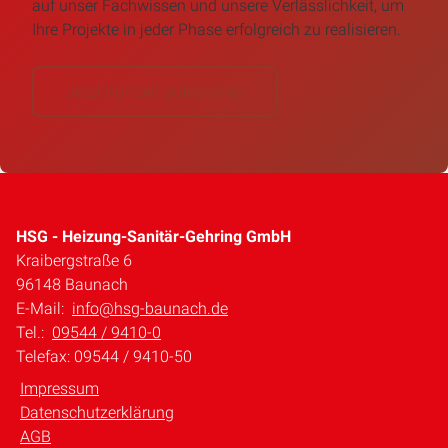
auf unser Fachwissen und unsere Verlässlichkeit, um
Ihre Projekte in jeder Phase erfolgreich zu realisieren.
Jetzt Kontakt aufnehmen
HSG - Heizung-Sanitär-Gehring GmbH
Kraibergstraße 6
96148 Baunach
E-Mail:
info@hsg-baunach.de
Tel.:
09544 / 9410-0
Telefax: 09544 / 9410-50
Impressum
Datenschutzerklärung
AGB