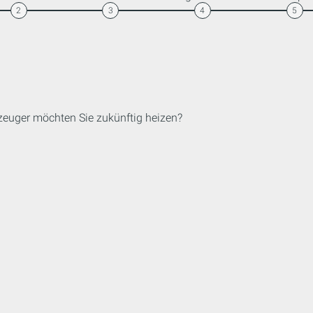
2
3
4
5
euger möchten Sie zukünftig heizen?