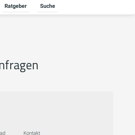
Ratgeber
Suche
mschalten
r Unternehmen umschalten
Untermenü für Karriere umschalten
Untermenü für Ratgeber umschalten
anfragen
oad
Kontakt