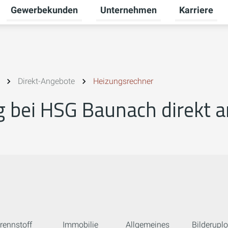
Gewerbekunden
Unternehmen
Karriere
Untermenü für Privatkunden umschalten
Untermenü für Gewerbekunden u
Untermenü fü
Direkt-Angebote
Heizungsrechner
 bei HSG Baunach direkt 
rennstoff
Immobilie
Allgemeines
Bilderupl