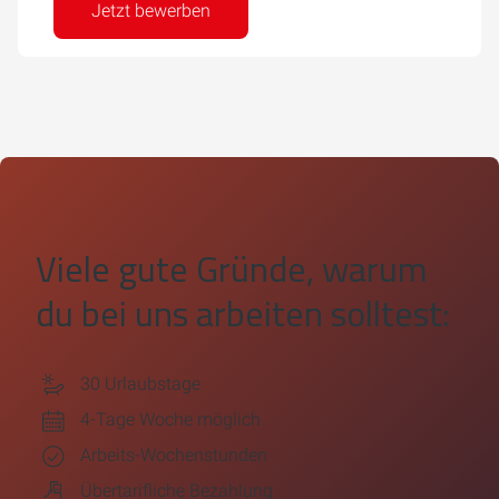
Jetzt bewerben
Viele gute Gründe, warum
du bei uns arbeiten solltest:
30 Urlaubstage
4-Tage Woche möglich
Arbeits-Wochenstunden
Übertarifliche Bezahlung