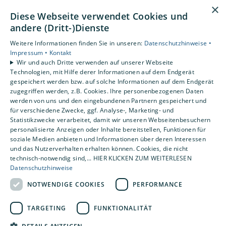
Barrierefreiheitserklärung
×
Diese Webseite verwendet Cookies und
Unsere Bereiche
andere (Dritt-)Dienste
Privatkunden
Weitere Informationen finden Sie in unseren:
Datenschutzhinweise •
Gewerbekunden
Impressum •
Kontakt
Karriere
Wir und auch Dritte verwenden auf unserer Webseite
Technologien, mit Hilfe derer Informationen auf dem Endgerät
Unternehmen
gespeichert werden bzw. auf solche Informationen auf dem Endgerät
Kontakt
zugegriffen werden, z.B. Cookies. Ihre personenbezogenen Daten
werden von uns und den eingebundenen Partnern gespeichert und
für verschiedene Zwecke, ggf. Analyse-, Marketing- und
Statistikzwecke verarbeitet, damit wir unseren Webseitenbesuchern
personalisierte Anzeigen oder Inhalte bereitstellen, Funktionen für
soziale Medien anbieten und Informationen über deren Interessen
und das Nutzerverhalten erhalten können. Cookies, die nicht
technisch-notwendig sind,... HIER KLICKEN ZUM WEITERLESEN
Datenschutzhinweise
NOTWENDIGE COOKIES
PERFORMANCE
TARGETING
FUNKTIONALITÄT