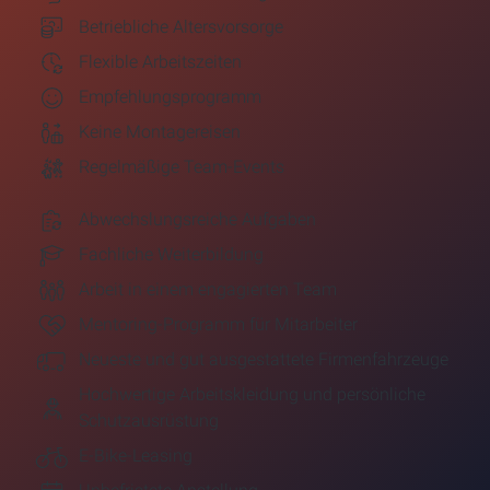
Betriebliche Altersvorsorge
Flexible Arbeitszeiten
Empfehlungsprogramm
Keine Montagereisen
Regelmäßige Team-Events
Abwechslungsreiche Aufgaben
Fachliche Weiterbildung
Arbeit in einem engagierten Team
Mentoring-Programm für Mitarbeiter
Neueste und gut ausgestattete Firmenfahrzeuge
Hochwertige Arbeitskleidung und persönliche
Schutzausrüstung
E-Bike-Leasing