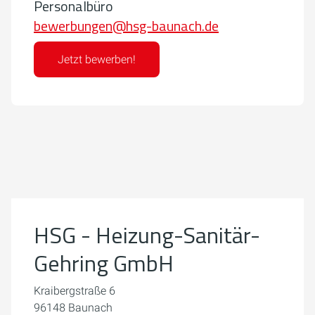
Personalbüro
bewerbungen@hsg-baunach.de
Jetzt bewerben!
Um externe Karten-Inhalte anzuzeigen, benötigen wir
Ihre Einwilligung.
Weitere Informationen finden Sie in unserer
Datenschutzerklärung.
HSG - Heizung-Sanitär-
Cookie-Einstellungen öffnen
Gehring GmbH
Kraibergstraße 6
96148 Baunach