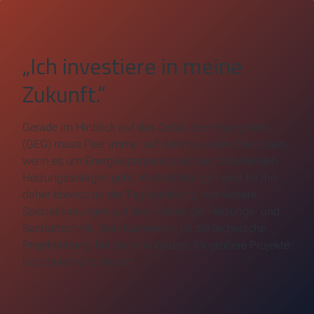
„Ich investiere in meine
Zukunft.“
Gerade im Hinblick auf das Gebäudeenergiegesetz
(GEG) muss Peer immer auf dem neuesten Stand sein,
wenn es um Energiesparpotenziale bei bestehenden
Heizungsanlagen geht. Weiterbildungen sind für ihn
daher ebenso an der Tagesordnung, wie weitere
Spezialisierungen auf dem Gebiet der Heizungs- und
Sanitärtechnik. Sein Karriereziel ist die technische
Projektleitung, bei der er Aufgaben für größere Projekte
koordiniert und steuert.