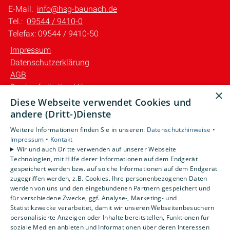
E-Mail:
info@hsg-baunach.de
Tel.:
09544 / 9410-0
Telefax: 09544 / 9410-50
Impressum
Datenschutzerklärung
AGB
Barrierefreiheitserklärung
×
Diese Webseite verwendet Cookies und
Unsere Bereiche
andere (Dritt-)Dienste
Privatkunden
Weitere Informationen finden Sie in unseren:
Datenschutzhinweise •
Gewerbekunden
Impressum •
Kontakt
Karriere
Wir und auch Dritte verwenden auf unserer Webseite
Technologien, mit Hilfe derer Informationen auf dem Endgerät
Unternehmen
gespeichert werden bzw. auf solche Informationen auf dem Endgerät
Kontakt
zugegriffen werden, z.B. Cookies. Ihre personenbezogenen Daten
werden von uns und den eingebundenen Partnern gespeichert und
für verschiedene Zwecke, ggf. Analyse-, Marketing- und
Statistikzwecke verarbeitet, damit wir unseren Webseitenbesuchern
personalisierte Anzeigen oder Inhalte bereitstellen, Funktionen für
soziale Medien anbieten und Informationen über deren Interessen