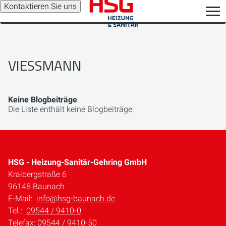
Kontaktieren Sie uns
VIESSMANN
Keine Blogbeiträge
Die Liste enthält keine Blogbeiträge.
HSG - Heizung-Sanitär-Gehring GmbH
Kraibergstraße 6
96148 Baunach
E-Mail:
info@hsg-baunach.de
Tel.:
09544 / 9410-0
Telefax: 09544 / 9410-50