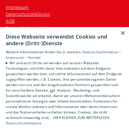
Impressum
Datenschutzerklärung
AGB
Barrierefreiheitserklärung
×
Diese Webseite verwendet Cookies und
Unsere Bereiche
andere (Dritt-)Dienste
Privatkunden
Weitere Informationen finden Sie in unseren:
Datenschutzhinweise •
Gewerbekunden
Impressum •
Kontakt
Karriere
Wir und auch Dritte verwenden auf unserer Webseite
Technologien, mit Hilfe derer Informationen auf dem Endgerät
Unternehmen
gespeichert werden bzw. auf solche Informationen auf dem Endgerät
Kontakt
zugegriffen werden, z.B. Cookies. Ihre personenbezogenen Daten
werden von uns und den eingebundenen Partnern gespeichert und
für verschiedene Zwecke, ggf. Analyse-, Marketing- und
Statistikzwecke verarbeitet, damit wir unseren Webseitenbesuchern
personalisierte Anzeigen oder Inhalte bereitstellen, Funktionen für
soziale Medien anbieten und Informationen über deren Interessen
und das Nutzerverhalten erhalten können. Cookies, die nicht
technisch-notwendig sind,... HIER KLICKEN ZUM WEITERLESEN
Datenschutzhinweise