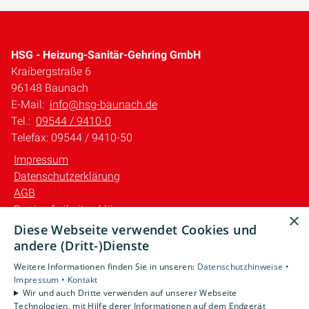
HSG - Heizung-Sanitär-Gehring GmbH
Kraibergstraße 6
96148 Baunach
E-Mail:
info@hsg-baunach.de
Tel.:
09544 / 9410-0
Telefax: 09544 / 9410-50
Impressum
Datenschutzerklärung
AGB
Barrierefreiheitserklärung
×
Diese Webseite verwendet Cookies und
Unsere Bereiche
andere (Dritt-)Dienste
Privatkunden
Weitere Informationen finden Sie in unseren:
Datenschutzhinweise •
Gewerbekunden
Impressum •
Kontakt
Karriere
Wir und auch Dritte verwenden auf unserer Webseite
Technologien, mit Hilfe derer Informationen auf dem Endgerät
Unternehmen