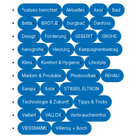
°celseo berichtet
Aktuelles
Axor
Bad
Bette
BRÖTJE
burgbad
Danfoss
Design
Förderung
GEBERIT
GROHE
hansgrohe
Heizung
Kampagnenbeitrag
Klima
Komfort & Hygiene
Lifestyle
Marken & Produkte
Photovoltaik
REHAU
Sanipa
Solar
STIEBEL ELTRON
Technologie & Zukunft
Tipps & Tricks
Vaillant
VALLOX
Verbraucherinfos
VIESSMANN
Villeroy + Boch