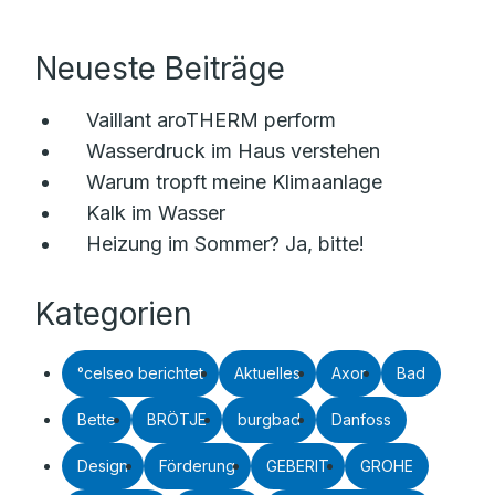
Neueste Beiträge
Vaillant aroTHERM perform
Wasserdruck im Haus verstehen
Warum tropft meine Klimaanlage
Kalk im Wasser
Heizung im Sommer? Ja, bitte!
Kategorien
°celseo berichtet
Aktuelles
Axor
Bad
Bette
BRÖTJE
burgbad
Danfoss
Design
Förderung
GEBERIT
GROHE