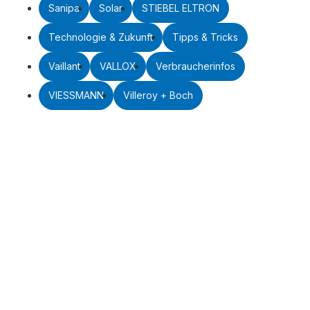
Sanipa
Solar
STIEBEL ELTRON
Technologie & Zukunft
Tipps & Tricks
Vaillant
VALLOX
Verbraucherinfos
VIESSMANN
Villeroy + Boch