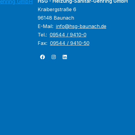
HSG - Heizung-Sanitär-Gehring GmbH
Gehring GmbH
Kraibergstraße 6
96148 Baunach
E-Mail:
info@hsg-baunach.de
Tel.:
09544 / 9410-0
Fax:
09544 / 9410-50