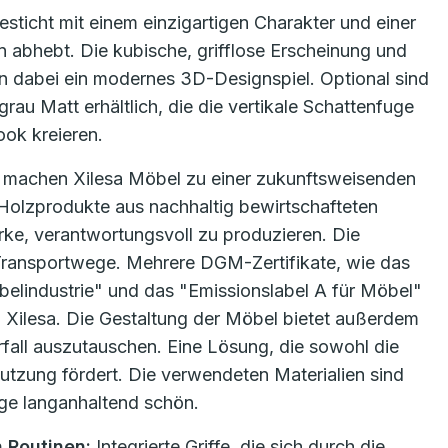
sticht mit einem einzigartigen Charakter und einer
abhebt. Die kubische, grifflose Erscheinung und
en dabei ein modernes 3D-Designspiel. Optional sind
au Matt erhältlich, die die vertikale Schattenfuge
ook kreieren.
n machen Xilesa Möbel zu einer zukunftsweisenden
 Holzprodukte aus nachhaltig bewirtschafteten
ke, verantwortungsvoll zu produzieren. Die
Transportwege. Mehrere DGM-Zertifikate, wie das
elindustrie" und das "Emissionslabel A für Möbel"
n Xilesa. Die Gestaltung der Möbel bietet außerdem
fall auszutauschen. Eine Lösung, die sowohl die
utzung fördert. Die verwendeten Materialien sind
ege langanhaltend schön.
 Routinen:
Integrierte Griffe, die sich durch die