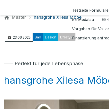
Kontaktieren Sie uns
Testseite Formulare
Master
hansgrohe Xilesa Möbel
EE Medatsu
EE-
Vorgaben für Vaill
Bad
Design
Lifestyle
23.06.2025
Finanzierung anfra
⸺ Perfekt für jede Lebensphase
hansgrohe Xilesa Möb