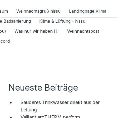
ssum
Weihnachtsgruß hissu
Landingpage Klima
ür Datenschutz 1.6.2026 umschalten
e Badsanierung
Klima & Lüftung - hissu
jou)
Was nur wir haben HI
Weihnachtspost
ecord
Neueste Beiträge
Sauberes Trinkwasser direkt aus der
Leitung
Vaillant aroTHERM perform