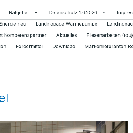
Ratgeber
Datenschutz 1.6.2026
Impre
Untermenü für Ratgeber umschalten
Untermenü f
Energie neu
Landingpage Wärmepumpe
Landingpag
ant Kompetenzpartner
Aktuelles
Fliesenarbeiten (tou
gen
Fördermittel
Download
Markenlieferanten R
el