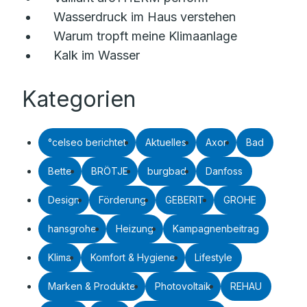
Wasserdruck im Haus verstehen
Warum tropft meine Klimaanlage
Kalk im Wasser
Kategorien
°celseo berichtet
Aktuelles
Axor
Bad
Bette
BRÖTJE
burgbad
Danfoss
Design
Förderung
GEBERIT
GROHE
hansgrohe
Heizung
Kampagnenbeitrag
Klima
Komfort & Hygiene
Lifestyle
Marken & Produkte
Photovoltaik
REHAU