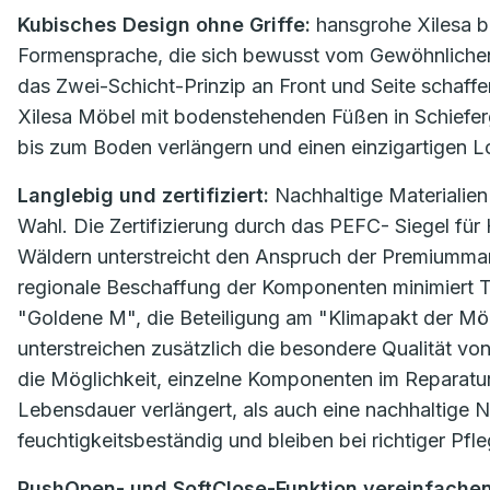
Kubisches Design ohne Griffe:
hansgrohe Xilesa be
Formensprache, die sich bewusst vom Gewöhnlichen 
das Zwei-Schicht-Prinzip an Front und Seite schaff
Xilesa Möbel mit bodenstehenden Füßen in Schiefergr
bis zum Boden verlängern und einen einzigartigen L
Langlebig und zertifiziert:
Nachhaltige Materialie
Wahl. Die Zertifizierung durch das PEFC- Siegel für
Wäldern unterstreicht den Anspruch der Premiummar
regionale Beschaffung der Komponenten minimiert 
"Goldene M", die Beteiligung am "Klimapakt der Möb
unterstreichen zusätzlich die besondere Qualität vo
die Möglichkeit, einzelne Komponenten im Reparatur
Lebensdauer verlängert, als auch eine nachhaltige N
feuchtigkeitsbeständig und bleiben bei richtiger Pfl
PushOpen- und SoftClose-Funktion vereinfachen