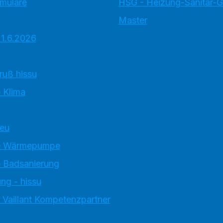
rmulare
HSG - Heizung-Sanitär-
Master
 1.6.2026
ruß hissu
 Klima
neu
e Wärmepumpe
 Badsanierung
ng - hissu
 Vaillant Kompetenzpartner