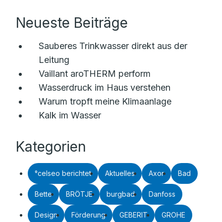
Neueste Beiträge
Sauberes Trinkwasser direkt aus der
Leitung
Vaillant aroTHERM perform
Wasserdruck im Haus verstehen
Warum tropft meine Klimaanlage
Kalk im Wasser
Kategorien
°celseo berichtet
Aktuelles
Axor
Bad
Bette
BRÖTJE
burgbad
Danfoss
Design
Förderung
GEBERIT
GROHE