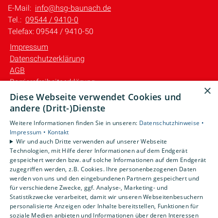
E-Mail:
info@hsg-baunach.de
Tel.:
09544 / 9410-0
Telefax: 09544 / 9410-50
Impressum
Datenschutzerklärung
AGB
Barrierefreiheitserklärung
×
Diese Webseite verwendet Cookies und
Unsere Bereiche
andere (Dritt-)Dienste
Privatkunden
Weitere Informationen finden Sie in unseren:
Datenschutzhinweise •
Gewerbekunden
Impressum •
Kontakt
Karriere
Wir und auch Dritte verwenden auf unserer Webseite
Technologien, mit Hilfe derer Informationen auf dem Endgerät
Unternehmen
gespeichert werden bzw. auf solche Informationen auf dem Endgerät
Kontakt
zugegriffen werden, z.B. Cookies. Ihre personenbezogenen Daten
werden von uns und den eingebundenen Partnern gespeichert und
für verschiedene Zwecke, ggf. Analyse-, Marketing- und
Statistikzwecke verarbeitet, damit wir unseren Webseitenbesuchern
personalisierte Anzeigen oder Inhalte bereitstellen, Funktionen für
soziale Medien anbieten und Informationen über deren Interessen