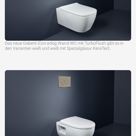
Das neue Geberit iCon eckig Wand-WC mit TurboFlush gibt es in
den Varianten weiß und weiß mit Spezialglasur KeraTect.