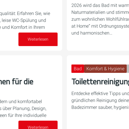
2026 wird das Bad mit warme
Naturmaterialien und stimm
qualität: Erfahren Sie, wie
zum wohnlichen Wohlfühlrau
, leise WC-Spülung und
at Home“ mit Ordnungssyst
 und Komfort in Ihrem
und harmonischen…
Weiterlesen
09. April 2026
Bad
Komfort & Hygiene
nen für die
Toilettenreinigun
Entdecke effektive Tipps und
gründlichen Reinigung deiner 
odern und komfortabel
Badezimmer sauber, hygienis
s über Planung, Design,
en für Ihre individuelle
Weiterlesen