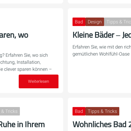
Bad
Design
Tipps & Tri
aren, wo
Kleine Bäder ‒ Je
Erfahren Sie, wie mit den ric
gemütlichen Wohlfühl-Oase 
? Erfahren Sie, wo sich
chtung, Installation,
ie clever sparen können –
Weiterlesen
01. Juni 2026
 & Tricks
Bad
Tipps & Tricks
Ruhe in Ihrem
Wohnliches Bad