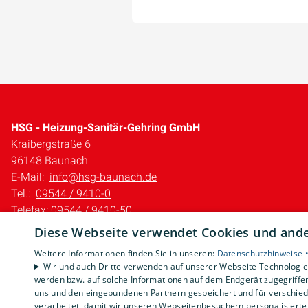
HSG - Heizung-Sanitär-Gehring GmbH
Kraibergstraße 6
96148 Baunach
E-Mail:
info@hsg-baunach.de
Tel.:
09544 / 9410-0
Telefax: 09544 / 9410-50
Diese Webseite verwendet Cookies und ander
Impressum
Datenschutzerklärung
Weitere Informationen finden Sie in unseren:
Datenschutzhinweise 
Wir und auch Dritte verwenden auf unserer Webseite Technologien
AGB
werden bzw. auf solche Informationen auf dem Endgerät zugegriffe
Barrierefreiheitserklärung
uns und den eingebundenen Partnern gespeichert und für verschiede
verarbeitet, damit wir unseren Webseitenbesuchern personalisierte 