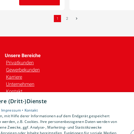
07. August 2025
1
2
Unsere Bereiche
Privatkunden
Gewerbekunden
Karriere
Unternehmen
Kontakt
e (Dritt-)Dienste
•
Impressum •
Kontakt
, mit Hilfe derer Informationen auf dem Endgerät gespeichert
n werden, z.B. Cookies. Ihre personenbezogenen Daten werden von
ne Zwecke, ggf. Analyse-, Marketing- und Statistikzwecke
Anzeigen oder Inhalte bereitstellen, Funktionen für soziale Medien