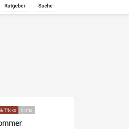
Ratgeber
Suche
mschalten
r Unternehmen umschalten
Untermenü für Karriere umschalten
Untermenü für Ratgeber umschalten
& Tricks
Klima
Sommer