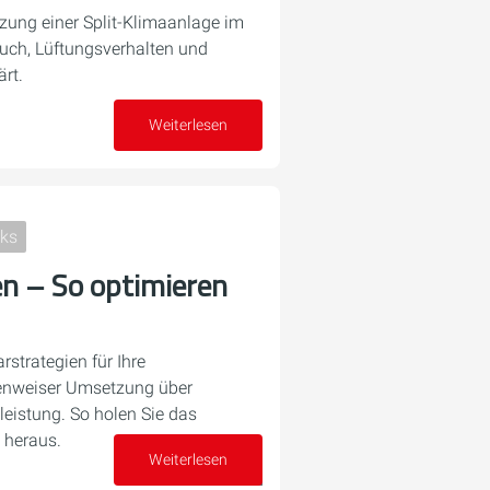
tzung einer Split-Klimaanlage im
uch, Lüftungsverhalten und
ärt.
Weiterlesen
23. Juni 2026
cks
en – So optimieren
rstrategien für Ihre
enweiser Umsetzung über
nleistung. So holen Sie das
heraus.
Weiterlesen
08. Juni 2026