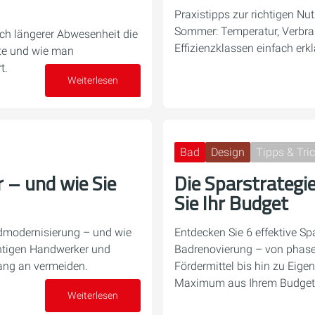
Praxistipps zur richtigen Nu
Sommer: Temperatur, Verbra
ch längerer Abwesenheit die
Effizienzklassen einfach erkl
te und wie man
t.
Weiterlesen
16. Juli 2026
Bad
Design
Tipps & Tri
r – und wie Sie
Die Sparstrategi
Sie Ihr Budget
admodernisierung – und wie
Entdecken Sie 6 effektive Spa
chtigen Handwerker und
Badrenovierung – von phas
ang an vermeiden.
Fördermittel bis hin zu Eige
Maximum aus Ihrem Budget 
Weiterlesen
22. Juni 2026