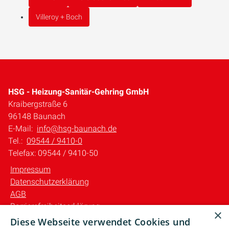
Villeroy + Boch
HSG - Heizung-Sanitär-Gehring GmbH
Kraibergstraße 6
96148 Baunach
E-Mail:
info@hsg-baunach.de
Tel.:
09544 / 9410-0
Telefax: 09544 / 9410-50
Impressum
Datenschutzerklärung
AGB
Barrierefreiheitserklärung
×
Diese Webseite verwendet Cookies und