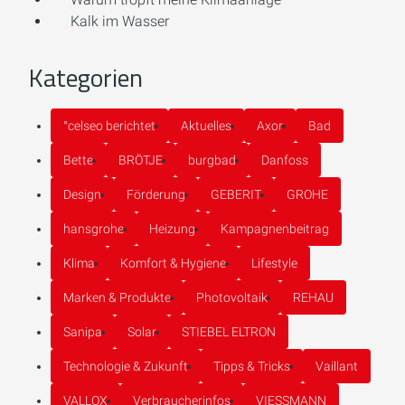
Kalk im Wasser
Kategorien
°celseo berichtet
Aktuelles
Axor
Bad
Bette
BRÖTJE
burgbad
Danfoss
Design
Förderung
GEBERIT
GROHE
hansgrohe
Heizung
Kampagnenbeitrag
Klima
Komfort & Hygiene
Lifestyle
Marken & Produkte
Photovoltaik
REHAU
Sanipa
Solar
STIEBEL ELTRON
Technologie & Zukunft
Tipps & Tricks
Vaillant
VALLOX
Verbraucherinfos
VIESSMANN