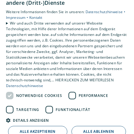
Unsere Bereiche
andere (Dritt-)Dienste
Privatkunden
Weitere Informationen finden Sie in unseren:
Datenschutzhinweise •
Gewerbekunden
Impressum •
Kontakt
Karriere
Wir und auch Dritte verwenden auf unserer Webseite
Technologien, mit Hilfe derer Informationen auf dem Endgerät
Unternehmen
gespeichert werden bzw. auf solche Informationen auf dem Endgerät
Kontakt
zugegriffen werden, z.B. Cookies. Ihre personenbezogenen Daten
werden von uns und den eingebundenen Partnern gespeichert und
für verschiedene Zwecke, ggf. Analyse-, Marketing- und
Statistikzwecke verarbeitet, damit wir unseren Webseitenbesuchern
personalisierte Anzeigen oder Inhalte bereitstellen, Funktionen für
soziale Medien anbieten und Informationen über deren Interessen
und das Nutzerverhalten erhalten können. Cookies, die nicht
technisch-notwendig sind,... HIER KLICKEN ZUM WEITERLESEN
Datenschutzhinweise
NOTWENDIGE COOKIES
PERFORMANCE
TARGETING
FUNKTIONALITÄT
DETAILS ANZEIGEN
ALLE AKZEPTIEREN
ALLE ABLEHNEN