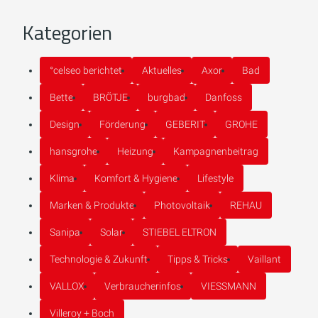
Kategorien
°celseo berichtet
Aktuelles
Axor
Bad
Bette
BRÖTJE
burgbad
Danfoss
Design
Förderung
GEBERIT
GROHE
hansgrohe
Heizung
Kampagnenbeitrag
Klima
Komfort & Hygiene
Lifestyle
Marken & Produkte
Photovoltaik
REHAU
Sanipa
Solar
STIEBEL ELTRON
Technologie & Zukunft
Tipps & Tricks
Vaillant
VALLOX
Verbraucherinfos
VIESSMANN
Villeroy + Boch