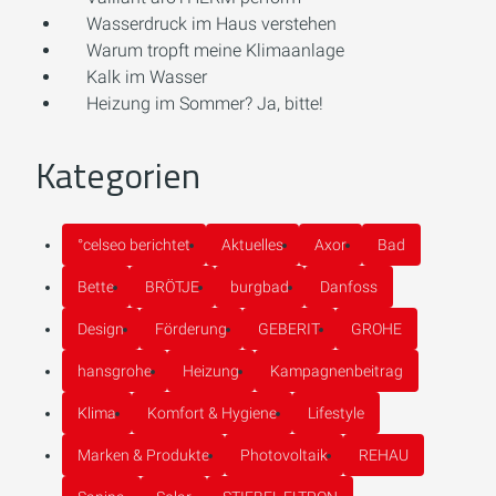
Wasserdruck im Haus verstehen
Warum tropft meine Klimaanlage
Kalk im Wasser
Heizung im Sommer? Ja, bitte!
Kategorien
°celseo berichtet
Aktuelles
Axor
Bad
Bette
BRÖTJE
burgbad
Danfoss
Design
Förderung
GEBERIT
GROHE
hansgrohe
Heizung
Kampagnenbeitrag
Klima
Komfort & Hygiene
Lifestyle
Marken & Produkte
Photovoltaik
REHAU