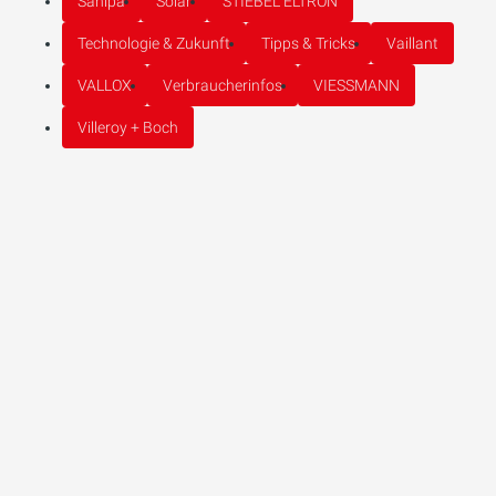
Sanipa
Solar
STIEBEL ELTRON
Technologie & Zukunft
Tipps & Tricks
Vaillant
VALLOX
Verbraucherinfos
VIESSMANN
Villeroy + Boch