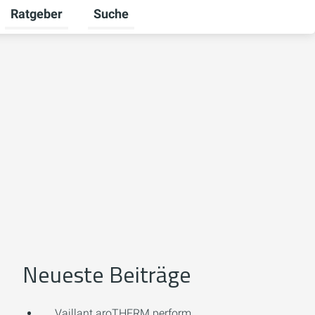
Ratgeber
Suche
mschalten
r Unternehmen umschalten
Untermenü für Karriere umschalten
Untermenü für Ratgeber umschalten
Neueste Beiträge
Vaillant aroTHERM perform