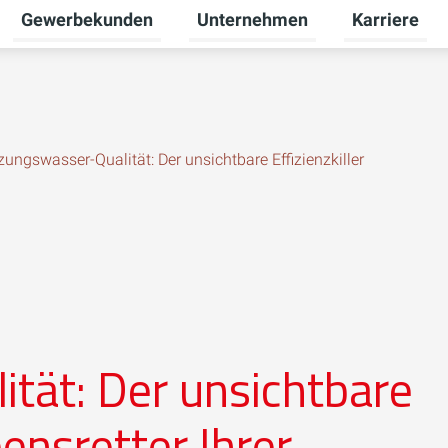
Gewerbekunden
Unternehmen
Karriere
Untermenü für Privatkunden umschalten
Untermenü für Gewerbekunden u
Untermenü fü
zungswasser-Qualität: Der unsichtbare Effizienzkiller
tät: Der unsichtbare
bensretter Ihrer