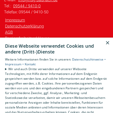
Tel.:
09544 / 9410-0
Telefax: 09544 / 9410-50
Impressum
Datenschutzerklärung
AGB
Barrierefreiheitserklärung
×
Diese Webseite verwendet Cookies und
Unsere Bereiche
andere (Dritt-)Dienste
Privatkunden
Weitere Informationen finden Sie in unseren:
Datenschutzhinweise •
Gewerbekunden
Impressum •
Kontakt
Karriere
Wir und auch Dritte verwenden auf unserer Webseite
Technologien, mit Hilfe derer Informationen auf dem Endgerät
Unternehmen
gespeichert werden bzw. auf solche Informationen auf dem Endgerät
Kontakt
zugegriffen werden, z.B. Cookies. Ihre personenbezogenen Daten
werden von uns und den eingebundenen Partnern gespeichert und
für verschiedene Zwecke, ggf. Analyse-, Marketing- und
Statistikzwecke verarbeitet, damit wir unseren Webseitenbesuchern
personalisierte Anzeigen oder Inhalte bereitstellen, Funktionen für
soziale Medien anbieten und Informationen über deren Interessen
und das Nutzerverhalten erhalten können. Cookies, die nicht