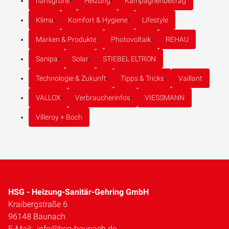
hansgrohe
Heizung
Kampagnenbeitrag
Klima
Komfort & Hygiene
Lifestyle
Marken & Produkte
Photovoltaik
REHAU
Sanipa
Solar
STIEBEL ELTRON
Technologie & Zukunft
Tipps & Tricks
Vaillant
VALLOX
Verbraucherinfos
VIESSMANN
Villeroy + Boch
HSG - Heizung-Sanitär-Gehring GmbH
Kraibergstraße 6
96148 Baunach
E-Mail:
info@hsg-baunach.de