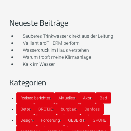
Neueste Beiträge
Sauberes Trinkwasser direkt aus der Leitung
Vaillant aroTHERM perform
Wasserdruck im Haus verstehen
Warum tropft meine Klimaanlage
Kalk im Wasser
Kategorien
°celseo berichtet
Aktuelles
Axor
Bad
Bette
BRÖTJE
burgbad
Danfoss
Design
Förderung
GEBERIT
GROHE