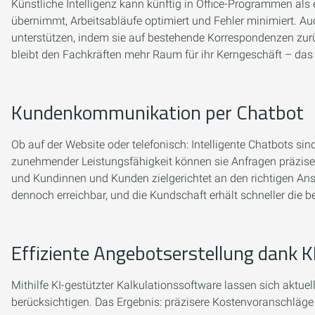
Künstliche Intelligenz kann künftig in Office-Programmen als 
übernimmt, Arbeitsabläufe optimiert und Fehler minimiert. A
unterstützen, indem sie auf bestehende Korrespondenzen zurü
bleibt den Fachkräften mehr Raum für ihr Kerngeschäft – das
Kundenkommunikation per Chatbot
Ob auf der Website oder telefonisch: Intelligente Chatbots si
zunehmender Leistungsfähigkeit können sie Anfragen präzise
und Kundinnen und Kunden zielgerichtet an den richtigen Anspre
dennoch erreichbar, und die Kundschaft erhält schneller die b
Effiziente Angebotserstellung dank K
Mithilfe KI-gestützter Kalkulationssoftware lassen sich aktu
berücksichtigen. Das Ergebnis: präzisere Kostenvoranschläge 