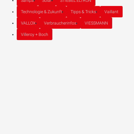
Sanipa
Solar
STIEBEL ELTRON
Technologie & Zukunft
Tipps & Tricks
Vaillant
VALLOX
Verbraucherinfos
VIESSMANN
Villeroy + Boch