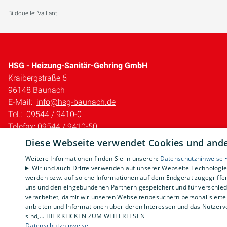
Bildquelle: Vaillant
HSG - Heizung-Sanitär-Gehring GmbH
Kraibergstraße 6
96148 Baunach
E-Mail:
info@hsg-baunach.de
Tel.:
09544 / 9410-0
Telefax: 09544 / 9410-50
Diese Webseite verwendet Cookies und ander
Impressum
Datenschutzerklärung
Weitere Informationen finden Sie in unseren:
Datenschutzhinweise 
Wir und auch Dritte verwenden auf unserer Webseite Technologien
AGB
werden bzw. auf solche Informationen auf dem Endgerät zugegriffe
Barrierefreiheitserklärung
uns und den eingebundenen Partnern gespeichert und für verschiede
verarbeitet, damit wir unseren Webseitenbesuchern personalisierte 
anbieten und Informationen über deren Interessen und das Nutzerve
sind,... HIER KLICKEN ZUM WEITERLESEN
Datenschutzhinweise