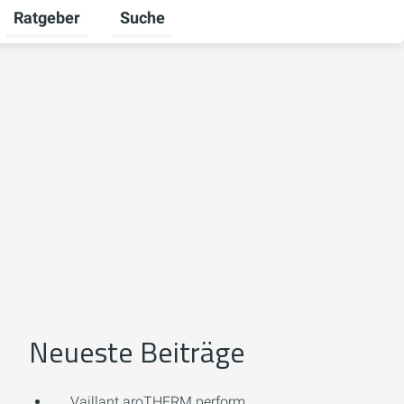
Ratgeber
Suche
mschalten
r Unternehmen umschalten
Untermenü für Karriere umschalten
Untermenü für Ratgeber umschalten
Neueste Beiträge
Vaillant aroTHERM perform