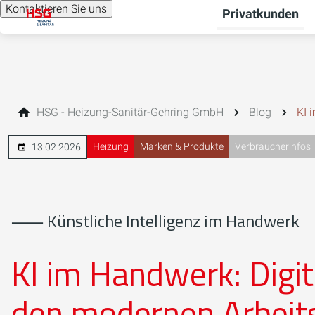
Kontaktieren Sie uns
Privatkunden
HSG - Heizung-Sanitär-Gehring GmbH
Blog
KI 
Heizung
Marken & Produkte
Verbraucherinfos
13.02.2026
⸺ Künstliche Intelligenz im Handwerk
KI im Handwerk: Digit
den modernen Arbeits