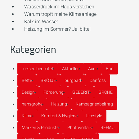
Wasserdruck im Haus verstehen
Warum tropft meine Klimaanlage
Kalk im Wasser
Heizung im Sommer? Ja, bitte!
Kategorien
°celseo berichtet
Aktuelles
Axor
Bad
Bette
BRÖTJE
burgbad
Danfoss
Design
Förderung
GEBERIT
GROHE
hansgrohe
Heizung
Kampagnenbeitrag
Klima
Komfort & Hygiene
Lifestyle
Marken & Produkte
Photovoltaik
REHAU