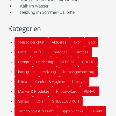
Kalk im Wasser
Heizung im Sommer? Ja, bitte!
Kategorien
°celseo berichtet
Aktuelles
Axor
Bad
Bette
BRÖTJE
burgbad
Danfoss
Design
Förderung
GEBERIT
GROHE
hansgrohe
Heizung
Kampagnenbeitrag
Klima
Komfort & Hygiene
Lifestyle
Marken & Produkte
Photovoltaik
REHAU
Sanipa
Solar
STIEBEL ELTRON
Technologie & Zukunft
Tipps & Tricks
Vaillant