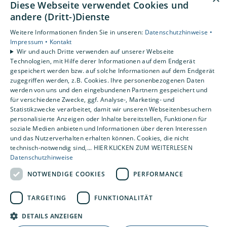
Diese Webseite verwendet Cookies und
Unsere Bereiche
andere (Dritt-)Dienste
Privatkunden
Weitere Informationen finden Sie in unseren:
Datenschutzhinweise •
Gewerbekunden
Impressum •
Kontakt
Karriere
Wir und auch Dritte verwenden auf unserer Webseite
Technologien, mit Hilfe derer Informationen auf dem Endgerät
Unternehmen
gespeichert werden bzw. auf solche Informationen auf dem Endgerät
Kontakt
zugegriffen werden, z.B. Cookies. Ihre personenbezogenen Daten
werden von uns und den eingebundenen Partnern gespeichert und
für verschiedene Zwecke, ggf. Analyse-, Marketing- und
Statistikzwecke verarbeitet, damit wir unseren Webseitenbesuchern
personalisierte Anzeigen oder Inhalte bereitstellen, Funktionen für
soziale Medien anbieten und Informationen über deren Interessen
und das Nutzerverhalten erhalten können. Cookies, die nicht
technisch-notwendig sind,... HIER KLICKEN ZUM WEITERLESEN
Datenschutzhinweise
NOTWENDIGE COOKIES
PERFORMANCE
TARGETING
FUNKTIONALITÄT
DETAILS ANZEIGEN