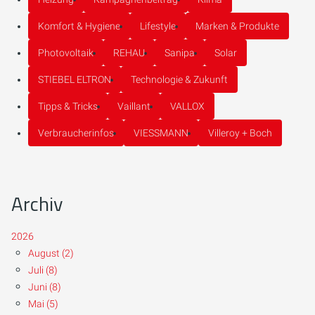
Komfort & Hygiene
Lifestyle
Marken & Produkte
Photovoltaik
REHAU
Sanipa
Solar
STIEBEL ELTRON
Technologie & Zukunft
Tipps & Tricks
Vaillant
VALLOX
Verbraucherinfos
VIESSMANN
Villeroy + Boch
Archiv
2026
August (2)
Juli (8)
Juni (8)
Mai (5)