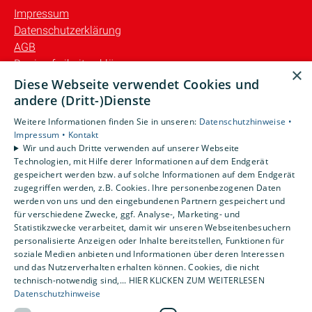
Impressum
Datenschutzerklärung
AGB
Barrierefreiheitserklärung
×
Diese Webseite verwendet Cookies und
Unsere Bereiche
andere (Dritt-)Dienste
Privatkunden
Weitere Informationen finden Sie in unseren:
Datenschutzhinweise •
Gewerbekunden
Impressum •
Kontakt
Karriere
Wir und auch Dritte verwenden auf unserer Webseite
Technologien, mit Hilfe derer Informationen auf dem Endgerät
Unternehmen
gespeichert werden bzw. auf solche Informationen auf dem Endgerät
Kontakt
zugegriffen werden, z.B. Cookies. Ihre personenbezogenen Daten
werden von uns und den eingebundenen Partnern gespeichert und
für verschiedene Zwecke, ggf. Analyse-, Marketing- und
Statistikzwecke verarbeitet, damit wir unseren Webseitenbesuchern
personalisierte Anzeigen oder Inhalte bereitstellen, Funktionen für
soziale Medien anbieten und Informationen über deren Interessen
und das Nutzerverhalten erhalten können. Cookies, die nicht
technisch-notwendig sind,... HIER KLICKEN ZUM WEITERLESEN
Datenschutzhinweise