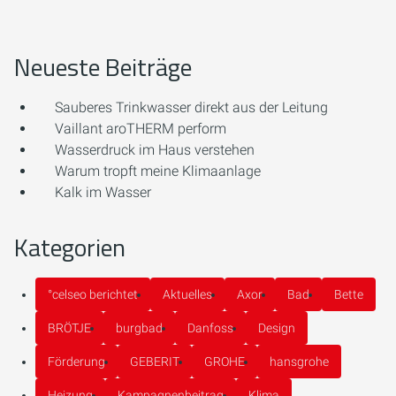
Neueste Beiträge
Sauberes Trinkwasser direkt aus der Leitung
Vaillant aroTHERM perform
Wasserdruck im Haus verstehen
Warum tropft meine Klimaanlage
Kalk im Wasser
Kategorien
°celseo berichtet
Aktuelles
Axor
Bad
Bette
BRÖTJE
burgbad
Danfoss
Design
Förderung
GEBERIT
GROHE
hansgrohe
Heizung
Kampagnenbeitrag
Klima