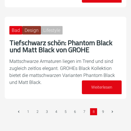
28. August 2024
Bad
Design
Lifestyle
Tiefschwarz schön: Phantom Black
und Matt Black von GROHE
Mattschwarze Armaturen liegen im Trend und sind
zugleich zeitlos elegant. GROHEs Black Kollektion
bietet die mattschwarzen Varianten Phantom Black
und Matt Black.
Weiterlesen
06. August 2024
1
2
3
4
5
6
7
8
9